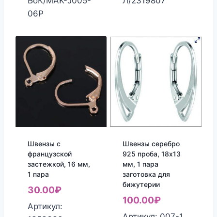
БоК/MAK-J005-
Л/2319807
06P
Швензы с
Швензы серебро
французской
925 проба, 18х13
застежкой, 16 мм,
мм, 1 пара
1 пара
заготовка для
бижутерии
30.00
₽
100.00
₽
Артикул:
Артикул: 007-1