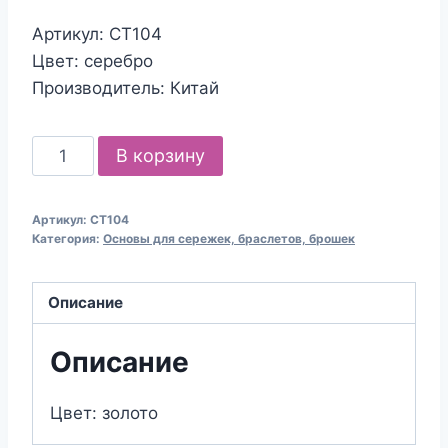
Артикул: СТ104
Цвет: серебро
Производитель: Китай
Количество
В корзину
товара
Швензы
Артикул:
СТ104
с
Категория:
Основы для сережек, браслетов, брошек
английской
застежкой,
Описание
10х15
мм,
Описание
1
пара,
Цвет: золото
золотые