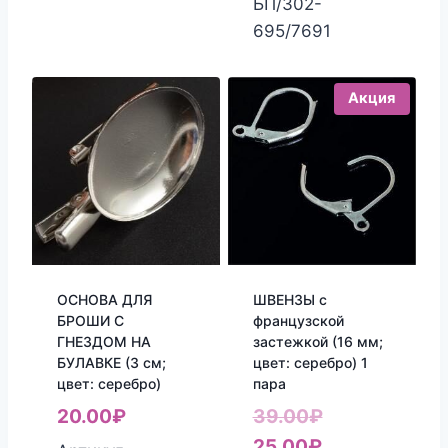
БП/302-
10.00₽.
695/7691
Акция
ОСНОВА ДЛЯ
ШВЕНЗЫ с
БРОШИ С
французской
ГНЕЗДОМ НА
застежкой (16 мм;
БУЛАВКЕ (3 см;
цвет: серебро) 1
цвет: серебро)
пара
Первоначаль
20.00
₽
39.00
₽
Текущая
цена
25.00
₽