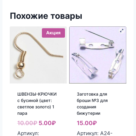
Похожие товары
Акция
ШВЕНЗЫ-КРЮЧКИ
Заготовка для
с бусиной (цвет:
броши №3 для
светлое золото) 1
создания
пара
бижутерии
Первоначальная
Текущая
10.00
₽
5.00
₽
15.00
₽
цена
цена:
Артикул:
Артикул: А24-