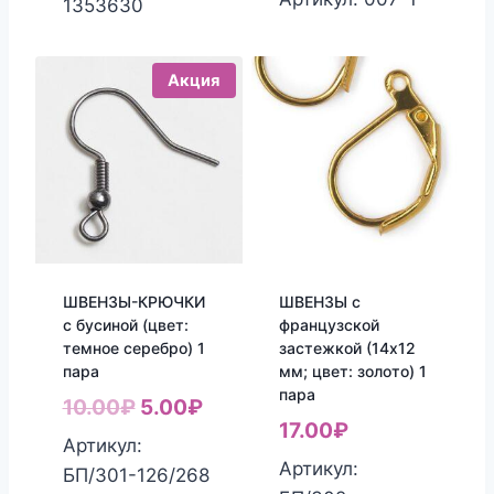
1353630
Акция
ШВЕНЗЫ-КРЮЧКИ
ШВЕНЗЫ с
с бусиной (цвет:
французской
темное серебро) 1
застежкой (14х12
пара
мм; цвет: золото) 1
пара
Первоначальная
Текущая
10.00
₽
5.00
₽
17.00
₽
цена
цена:
Артикул:
Артикул:
составляла
5.00₽.
БП/301-126/268