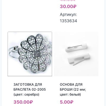
цена
Текущая
30.00
₽
составляла
цена:
Артикул:
49.00₽.
30.00₽.
1353634
ЗАГОТОВКА ДЛЯ
ОСНОВА ДЛЯ
БРАСЛЕТА 02-2005
БРОШИ (22 мм;
(цвет: серебро)
цвет: белый)
350.00
₽
5.00
₽