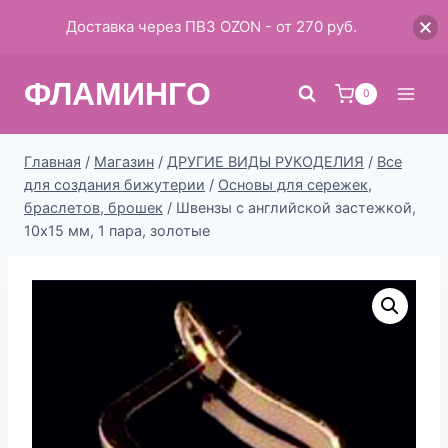
Доставка через ПВЗ OZON - от 270 руб.
Перейти
ФЛАМИНГО
к
0
содержимому
Главная
/
Магазин
/
ДРУГИЕ ВИДЫ РУКОДЕЛИЯ
/
Все
для создания бижутерии
/
Основы для сережек,
браслетов, брошек
/
Швензы с английской застежкой,
10х15 мм, 1 пара, золотые