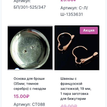
Артикул:
цена:
составляла
БП/301-525/347
Артикул: С-Л/
25.00₽.
39.00₽.
Ш-1353631
Акция
Основа для броши
Швензы с
(35мм; темное
французской
серебро) с гнездом
застежкой, 19 мм,
1 пара заготовка
15.00
₽
для бижутерии
Артикул: СТ088
Первоначаль
49.00
₽