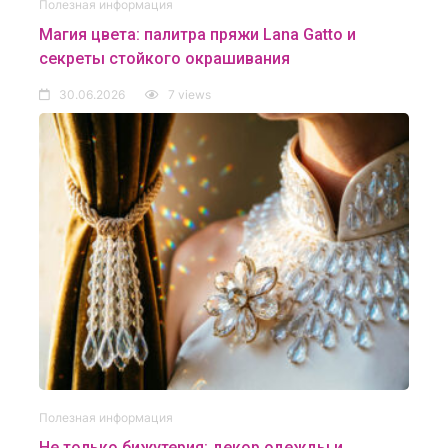
Полезная информация
Магия цвета: палитра пряжи Lana Gatto и
секреты стойкого окрашивания
30.06.2026
7 views
Полезная информация
Не только бижутерия: декор одежды и