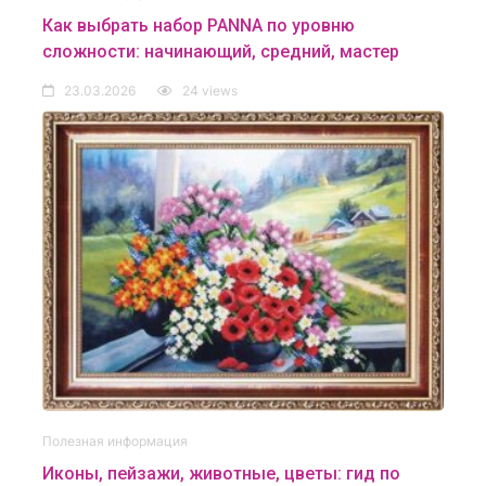
Как выбрать набор PANNA по уровню
сложности: начинающий, средний, мастер
23.03.2026
24 views
Полезная информация
Иконы, пейзажи, животные, цветы: гид по