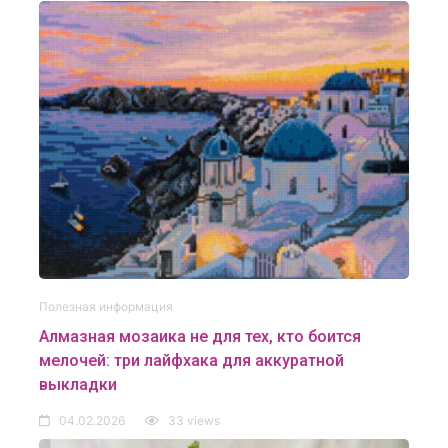
Полезная информация
Алмазная мозаика не для тех, кто боится
мелочей: три лайфхака для аккуратной
выкладки
04.02.2026
33 views