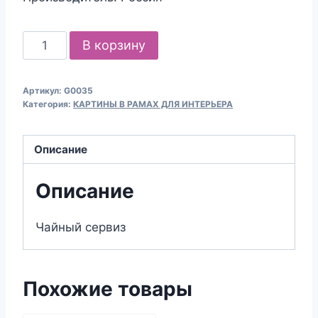
Количество
В корзину
товара
Чайный
Артикул:
G0035
сервиз
Категория:
КАРТИНЫ В РАМАХ ДЛЯ ИНТЕРЬЕРА
-
картина
Описание
в
раме
Описание
Чайный сервиз
Похожие товары