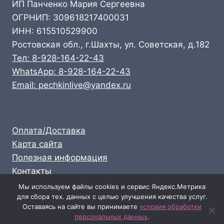
ИП Панченко Мария Сергеевна
ОГРНИП: 309618217400031
ИНН: 615510529900
Ростовская обл., г.Шахты, ул. Советская, д.182
Тел: 8-928-164-22-43
WhatsApp: 8-928-164-22-43
Email: pechkinlive@yandex.ru
Оплата/Доставка
Карта сайта
Полезная информация
Контакты
Личный кабинет
Мы используем файлы cookies и сервис Яндекс.Метрика
для сбора тех. данных с целью улучшения качества услуг.
Опт: 8-928-164-22-43
Оставаясь на сайте вы принимаете
условия обработки
Розница: 8-989-711-58-47
персональных данных
.