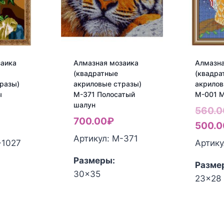
заика
Алмазная мозаика
Алмазна
(квадратные
(квадра
разы)
акриловые стразы)
акрилов
ы
М-371 Полосатый
М-001 
шалун
Первоначальная
560.0
700.00
₽
Текущая
цена
500.0
Артикул: М-371
цена:
составляла
-1027
Артику
1,100.00₽.
1,600.00₽.
Размеры:
Разме
30x35
23x28