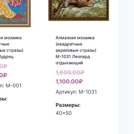
я мозаика
Алмазная мозаика
тные
(квадратные
ые стразы)
акриловые стразы)
Мудрец
М-1031 Леопард
отдыхающий
Первоначальная
0
₽
Первоначальная
1,600.00
₽
цена
Текущая
0
₽
Текущая
цена
1,100.00
₽
составляла
цена:
л: М-001
цена:
составляла
Артикул: М-1031
560.00₽.
500.00₽.
ры:
1,100.00₽.
1,600.00₽.
Размеры:
40x50