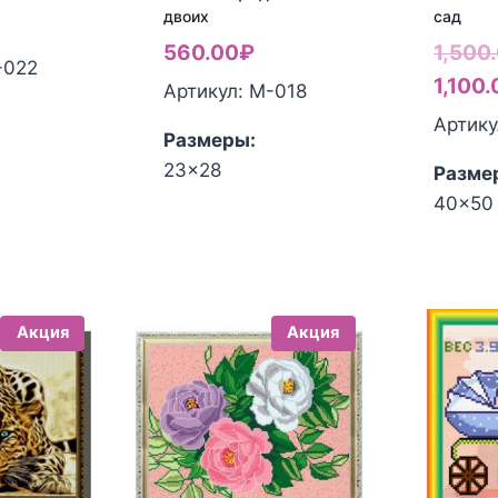
двоих
сад
560.00
₽
1,500
-022
1,100
Артикул: М-018
Артику
Размеры:
23x28
Разме
40x50
Акция
Акция