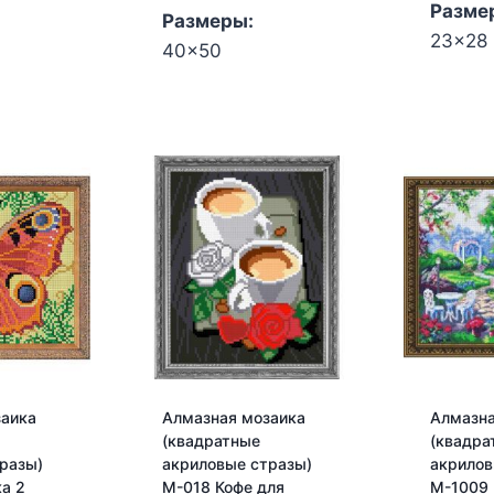
Разме
Размеры:
23x28
40x50
заика
Алмазная мозаика
Алмазна
(квадратные
(квадра
разы)
акриловые стразы)
акрилов
а 2
М-018 Кофе для
М-1009