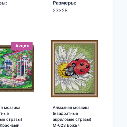
ры:
Размеры:
23x28
Акция
я мозаика
Алмазная мозаика
тные
(квадратные
ые стразы)
акриловые стразы)
 Красивый
М-023 Божья