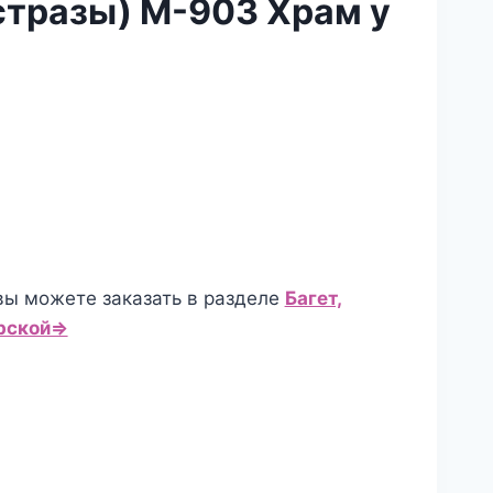
стразы) М-903 Храм у
вы можете заказать в разделе
Багет,
ерской⇒