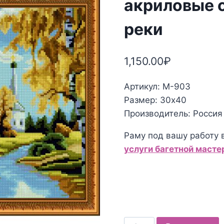
акриловые 
реки
1,150.00
₽
Артикул: М-903
Размер: 30х40
Производитель: Россия
Раму под вашу работу 
услуги багетной маст
Количество