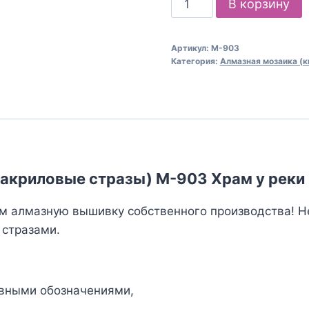
В корзину
товара
Алмазная
Артикул:
М-903
мозаика
Категория:
Алмазная мозаика (
(квадратные
акриловые
стразы)
М-903
Храм
у
 акриловые стразы) М-903 Храм у реки
реки
м алмазную вышивку собственного производства! Н
стразами.
овными обозначениями,