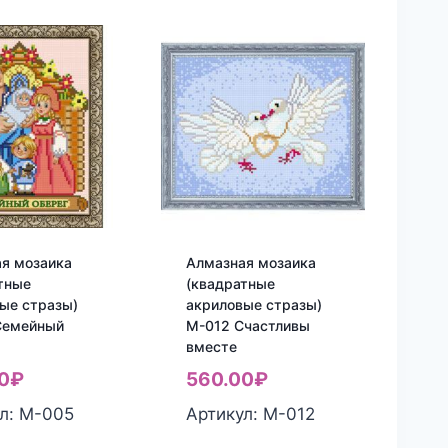
я мозаика
Алмазная мозаика
тные
(квадратные
ые стразы)
акриловые стразы)
Семейный
М-012 Счастливы
вместе
0
₽
560.00
₽
л: М-005
Артикул: М-012