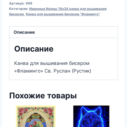
Артикул:
499
для
Категории:
Именные Иконы 19х24 канва для вышивания
вышивания
бисером
,
Канва для вышивания бисером "Фламинго"
бисером
499
Описание
Св.
Руслан
Описание
(19х24)
Канва для вышивания бисером
«Фламинго» Св. Руслан (Рустик)
Похожие товары