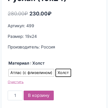
Первоначальная
Текущая
280.00
₽
230.00
₽
цена
цена:
Артикул: 499
составляла
230.00₽.
Размер: 19х24
280.00₽.
Производитель: Россия
Материал
: Холст
Атлас (с флизелином)
Холст
Очистить
Количество
В корзину
товара
Канва