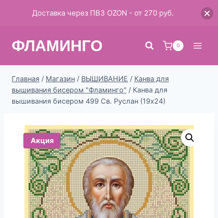
Доставка через ПВЗ OZON - от 270 руб.
Перейти
ФЛАМИНГО
к
0
содержимому
Главная
/
Магазин
/
ВЫШИВАНИЕ
/
Канва для
вышивания бисером "Фламинго"
/
Канва для
вышивания бисером 499 Св. Руслан (19х24)
Акция