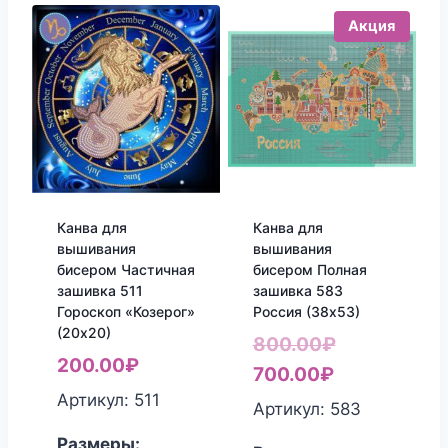
Акция
Канва для
Канва для
вышивания
вышивания
бисером Частичная
бисером Полная
зашивка 511
зашивка 583
Гороскоп «Козерог»
Россия (38х53)
(20х20)
Первонача
800.00
₽
200.00
₽
Текущая
цена
700.00
₽
Артикул: 511
цена:
составляла
Артикул: 583
700.00₽.
800.00₽.
Размеры: