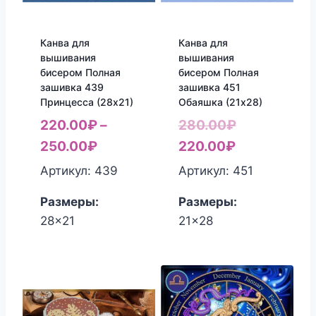
Канва для
Канва для
вышивания
вышивания
бисером Полная
бисером Полная
зашивка 439
зашивка 451
Принцесса (28х21)
Обаяшка (21х28)
Первоначал
220.00
₽
–
280.00
₽
Текущая
цена
250.00
₽
220.00
₽
цена:
составляла
Артикул: 439
Артикул: 451
220.00₽.
280.00₽.
Размеры:
Размеры:
28x21
21x28