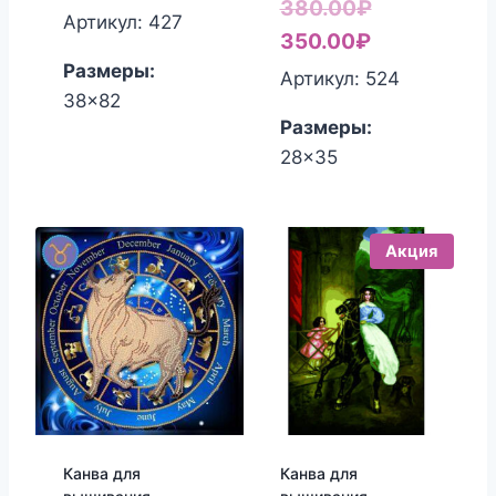
Первонача
380.00
₽
Артикул: 427
Текущая
цена
350.00
₽
Размеры:
цена:
составляла
Артикул: 524
38x82
350.00₽.
380.00₽.
Размеры:
28x35
Акция
Канва для
Канва для