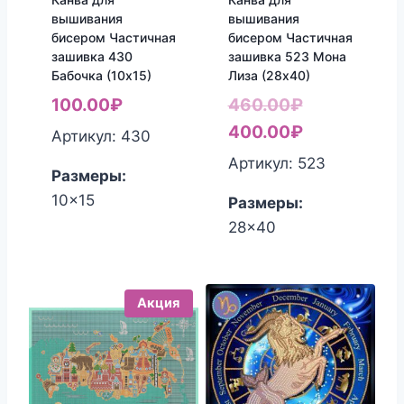
вышивания
вышивания
бисером Частичная
бисером Частичная
зашивка 430
зашивка 523 Мона
Бабочка (10х15)
Лиза (28х40)
Первонача
100.00
₽
460.00
₽
цена
Текущая
400.00
₽
Артикул: 430
составляла
цена:
Артикул: 523
Размеры:
460.00₽.
400.00₽.
10x15
Размеры:
28x40
Акция