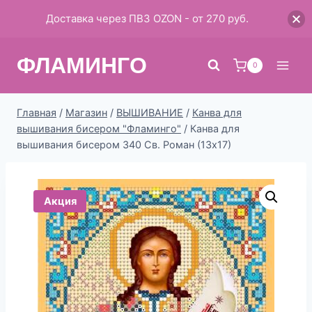
Доставка через ПВЗ OZON - от 270 руб.
Перейти
ФЛАМИНГО
к
0
содержимому
Главная
/
Магазин
/
ВЫШИВАНИЕ
/
Канва для
вышивания бисером "Фламинго"
/
Канва для
вышивания бисером 340 Св. Роман (13х17)
Акция