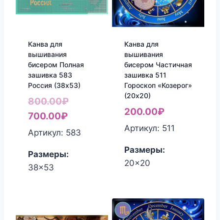
Канва для
Канва для
вышивания
вышивания
бисером Полная
бисером Частичная
зашивка 583
зашивка 511
Россия (38х53)
Гороскоп «Козерог»
(20х20)
Первоначальная
800.00
₽
200.00
₽
Текущая
цена
700.00
₽
Артикул: 511
цена:
составляла
Артикул: 583
700.00₽.
800.00₽.
Размеры:
Размеры:
20x20
38x53