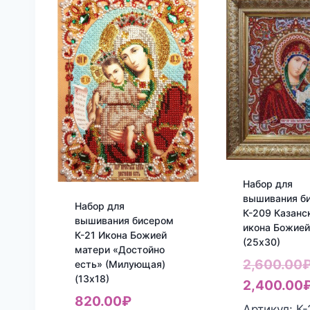
Набор для
вышивания б
Набор для
К-209 Казанс
вышивания бисером
икона Божие
К-21 Икона Божией
(25х30)
матери «Достойно
2,600.00
есть» (Милующая)
(13х18)
2,400.00
820.00
₽
Артикул: К