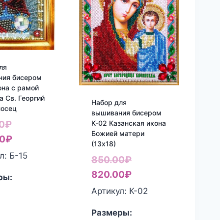
ля
ния бисером
она с рамой
а Св. Георгий
Набор для
носец
вышивания бисером
Первоначальная
К-02 Казанская икона
0
₽
Божией матери
цена
Текущая
0
₽
(13х18)
составляла
цена:
л: Б-15
Первоначальная
850.00
₽
450.00₽.
380.00₽.
цена
Текущая
820.00
₽
ры:
составляла
цена:
Артикул: К-02
850.00₽.
820.00₽.
Размеры: