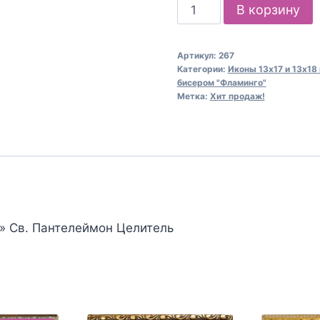
Количество
В корзину
товара
Канва
Артикул:
267
для
Категории:
Иконы 13х17 и 13х18
вышивания
бисером "Фламинго"
Метка:
Хит продаж!
бисером
267
Св.
Пантелеймон
Целитель
(13х17)
» Св. Пантелеймон Целитель