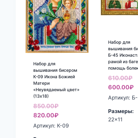
Набор для
вышивания б
Б-45 Иконаст
рамой из баге
Набор для
помощь бол
вышивания бисером
К-09 Икона Божией
П
610.00
₽
Матери
ц
Т
600.00
₽
«Неувядаемый цвет»
с
ц
(13х18)
Артикул: Б
6
6
Первоначальная
850.00
₽
Размеры:
цена
Текущая
820.00
₽
22x11
составляла
цена:
Артикул: К-09
850.00₽.
820.00₽.