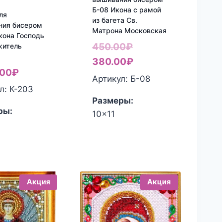
Б-08 Икона с рамой
ля
из багета Св.
ния бисером
Матрона Московская
кона Господь
Первоначальная
450.00
₽
житель
цена
Текущая
380.00
₽
.00
₽
составляла
цена:
Артикул: Б-08
л: К-203
450.00₽.
380.00₽.
Размеры:
ры:
10x11
Акция
Акция