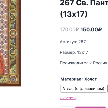
267 Св. Пан
(13х17)
Первонача
Те
170.00
₽
150.00
₽
цена
це
Артикул: 267
составлял
15
Размер: 13х17
170.00₽.
Производитель: Россия
Материал
: Холст
Атлас (с флизелином)
Очистить