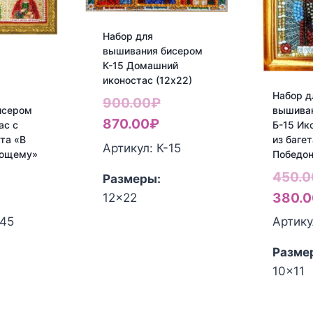
Набор для
вышивания бисером
К-15 Домашний
иконостас (12х22)
Набор д
Первоначальная
900.00
₽
исером
вышива
Текущая
цена
870.00
₽
ас с
Б-15 Ик
та «В
из багет
цена:
составляла
Артикул: К-15
еющему»
Победо
870.00₽.
900.00₽.
ервоначальная
450.0
Размеры:
ена
екущая
380.0
12x22
оставляла
ена:
-45
Артику
10.00₽.
00.00₽.
Разме
10x11