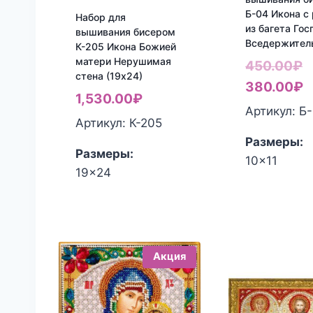
Б-04 Икона с
Набор для
из багета Гос
вышивания бисером
Вседержител
К-205 Икона Божией
матери Нерушимая
П
450.00
₽
стена (19х24)
ц
Т
380.00
₽
1,530.00
₽
с
ц
Артикул: Б
Артикул: К-205
4
3
Размеры:
Размеры:
10x11
19x24
Акция