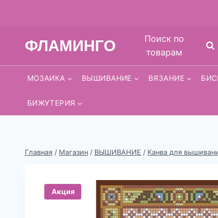
Перейти
Поиск по
ФЛАМИНГО
к
товарам
содержимому
МОЗАИКА
ВЫШИВАНИЕ
ВЯЗАНИЕ
БИС
БИЖУТЕРИЯ
Главная
/
Магазин
/
ВЫШИВАНИЕ
/
Канва для вышиван
Акция