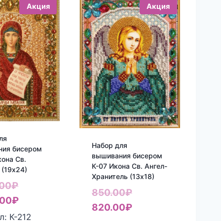
Акция
Акция
ля
Набор для
ния бисером
вышивания бисером
кона Св.
К-07 Икона Св. Ангел-
 (19х24)
Хранитель (13х18)
Первоначальная
.00
₽
Первоначальная
850.00
₽
цена
Текущая
.00
₽
цена
Текущая
820.00
₽
составляла
цена:
л: К-212