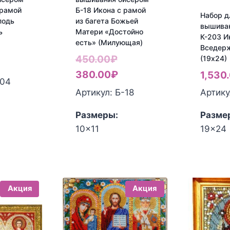
 рамой
Б-18 Икона с рамой
Набор д
подь
из багета Божьей
вышива
ь
Матери «Достойно
К-203 И
есть» (Милующая)
ервоначальная
Вседер
Первоначальная
450.00
₽
(19х24)
ена
екущая
цена
Текущая
380.00
₽
1,530
оставляла
ена:
-04
составляла
цена:
Артикул: Б-18
Артику
50.00₽.
80.00₽.
450.00₽.
380.00₽.
Размеры:
Разме
10x11
19x24
Акция
Акция