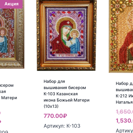
Акция
Набор для
Набор д
исером
вышивания бисером
вышива
кая
К-103 Казанская
К-212 И
й Матери
икона Божьей Матери
Наталья
(10х13)
1,650
Первоначальная
₽
770.00
₽
1,530
цена
Текущая
₽
Артикул: К-103
Артику
составляла
цена:
-209