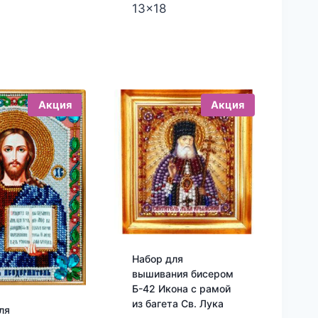
13x18
Акция
Акция
Набор для
вышивания бисером
Б-42 Икона с рамой
из багета Св. Лука
ля