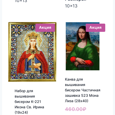
10x13
10x13
Акция
Акция
Канва для
вышивания
бисером Частичная
Набор для
зашивка 523 Мона
вышивания
Лиза (28х40)
бисером К-221
Икона Св. Ирина
Первонача
460.00
₽
(19х24)