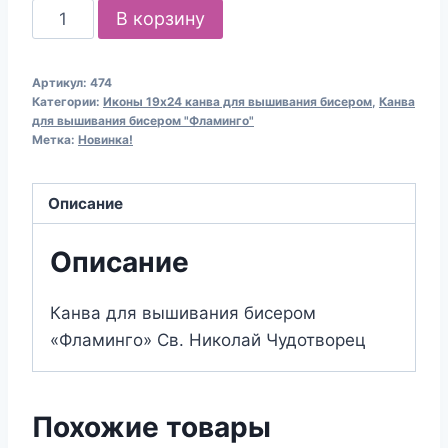
Количество
В корзину
товара
Канва
Артикул:
474
для
Категории:
Иконы 19х24 канва для вышивания бисером
,
Канва
вышивания
для вышивания бисером "Фламинго"
Метка:
Новинка!
бисером
474
Св.
Описание
Николай
Чудотворец
Описание
(19х24)
Канва для вышивания бисером
«Фламинго» Св. Николай Чудотворец
Похожие товары