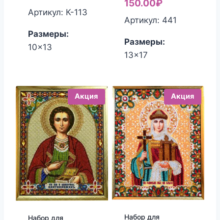
цена
Текущая
150.00
₽
Артикул: К-113
составляла
цена:
Артикул: 441
170.00₽.
150.00₽.
Размеры:
Размеры:
10x13
13x17
Акция
Акция
Набор для
Набор для