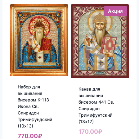
Акция
Набор для
Канва для
вышивания
вышивания
бисером К-113
бисером 441 Св.
Икона Св.
Спиридон
Спиридон
Тримифунтский
Тримифундский
(13х17)
(10х13)
Первоначал
170.00
₽
770.00
₽