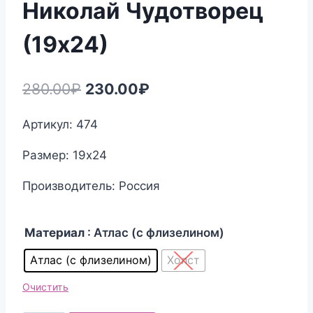
Николай Чудотворец
(19х24)
Первоначальная
Текущая
280.00
₽
230.00
₽
цена
цена:
Артикул: 474
составляла
230.00₽.
Размер: 19х24
280.00₽.
Производитель: Россия
Материал
: Атлас (с флизелином)
Атлас (с флизелином)
Холст
Очистить