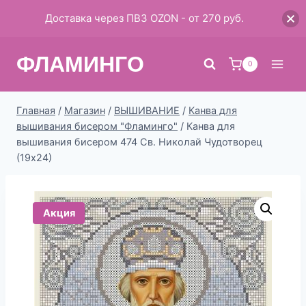
Доставка через ПВЗ OZON - от 270 руб.
Перейти
ФЛАМИНГО
к
0
содержимому
Главная
/
Магазин
/
ВЫШИВАНИЕ
/
Канва для
вышивания бисером "Фламинго"
/
Канва для
вышивания бисером 474 Св. Николай Чудотворец
(19х24)
Акция