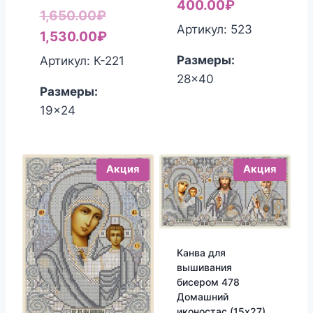
цена
Текущая
400.00
₽
Первоначальная
1,650.00
₽
составляла
цена:
Артикул: 523
цена
Текущая
1,530.00
₽
460.00₽.
400.00₽.
составляла
цена:
Размеры:
Артикул: К-221
1,650.00₽.
1,530.00₽.
28x40
Размеры:
19x24
Акция
Акция
Канва для
вышивания
бисером 478
Домашний
иконостас (15х27)