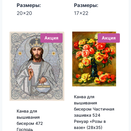
Размеры:
Размеры:
20x20
17x22
Акция
Акция
Канва для
вышивания
бисером Частичная
Канва для
зашивка 524
вышивания
Ренуар «Розы в
бисером 472
вазе» (28х35)
Господь