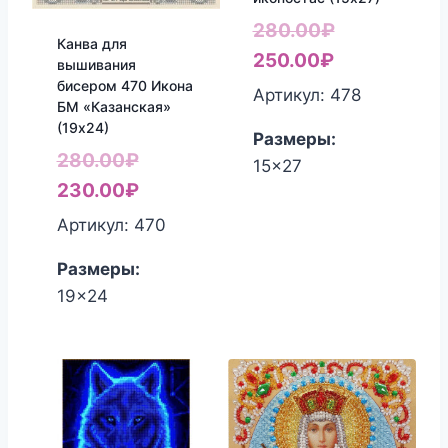
Первоначал
280.00
₽
Канва для
Текущая
цена
250.00
₽
вышивания
бисером 470 Икона
цена:
составляла
Артикул: 478
БМ «Казанская»
250.00₽.
280.00₽.
(19х24)
Размеры:
Первоначальная
280.00
₽
15x27
цена
Текущая
230.00
₽
составляла
цена:
Артикул: 470
280.00₽.
230.00₽.
Размеры:
19x24