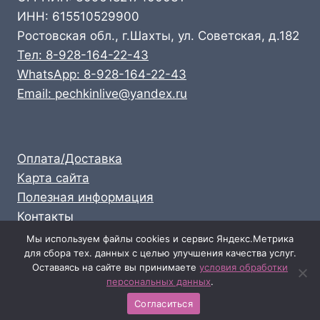
ИНН: 615510529900
Ростовская обл., г.Шахты, ул. Советская, д.182
Тел: 8-928-164-22-43
WhatsApp: 8-928-164-22-43
Email: pechkinlive@yandex.ru
Оплата/Доставка
Карта сайта
Полезная информация
Контакты
Личный кабинет
Мы используем файлы cookies и сервис Яндекс.Метрика
для сбора тех. данных с целью улучшения качества услуг.
Опт: 8-928-164-22-43
Оставаясь на сайте вы принимаете
условия обработки
Розница: 8-989-711-58-47
персональных данных
.
Согласиться