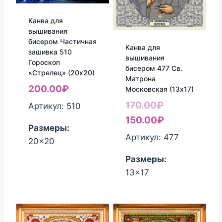
Канва для
вышивания
бисером Частичная
Канва для
зашивка 510
вышивания
Гороскоп
бисером 477 Св.
«Стрелец» (20х20)
Матрона
200.00
₽
Московская (13х17)
Первоначал
170.00
₽
Артикул: 510
цена
Текущая
150.00
₽
Размеры:
составляла
цена:
Артикул: 477
20x20
170.00₽.
150.00₽.
Размеры:
13x17