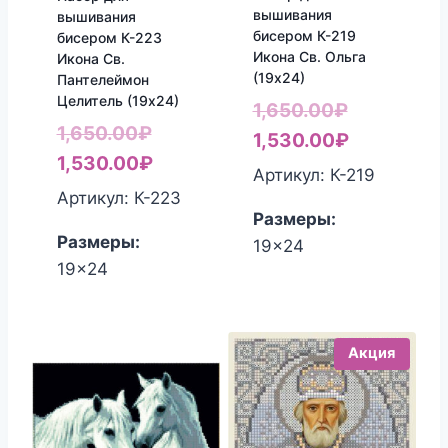
вышивания
вышивания
бисером К-219
бисером К-223
Икона Св. Ольга
Икона Св.
(19х24)
Пантелеймон
Целитель (19х24)
Первонач
1,650.00
₽
Первоначальная
1,650.00
₽
цена
Текущая
1,530.00
₽
цена
Текущая
1,530.00
₽
составлял
цена:
Артикул: К-219
составляла
цена:
1,650.00₽.
1,530.00₽
Артикул: К-223
Размеры:
1,650.00₽.
1,530.00₽.
Размеры:
19x24
19x24
Акция