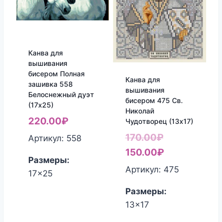
Канва для
вышивания
бисером Полная
Канва для
зашивка 558
вышивания
Белоснежный дуэт
бисером 475 Св.
(17х25)
Николай
220.00
₽
Чудотворец (13х17)
Первоначал
170.00
₽
Артикул: 558
цена
Текущая
150.00
₽
Размеры:
составляла
цена:
Артикул: 475
17x25
170.00₽.
150.00₽.
Размеры:
13x17