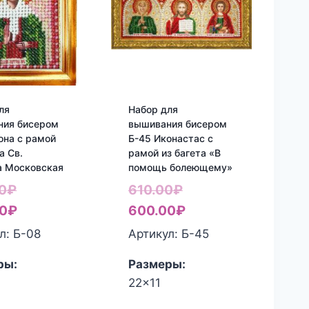
ля
Набор для
ния бисером
вышивания бисером
она с рамой
Б-45 Иконастас с
а Св.
рамой из багета «В
а Московская
помощь болеющему»
Первоначальная
Первоначальная
0
₽
610.00
₽
цена
Текущая
цена
Текущая
0
₽
600.00
₽
составляла
цена:
составляла
цена:
л: Б-08
Артикул: Б-45
450.00₽.
380.00₽.
610.00₽.
600.00₽.
ры:
Размеры:
22x11