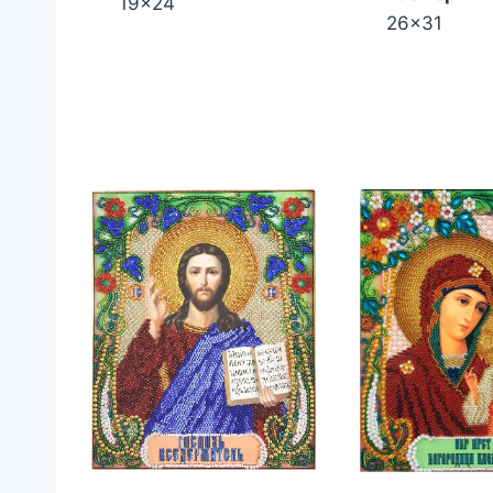
19x24
26x31