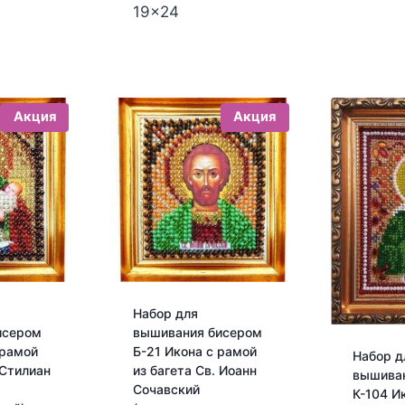
19x24
Акция
Акция
Набор для
исером
вышивания бисером
 рамой
Б-21 Икона с рамой
Набор д
 Стилиан
из багета Св. Иоанн
вышива
Сочавский
К-104 И