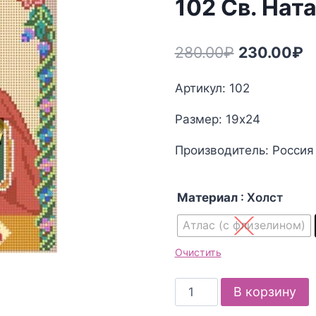
102 Св. Нат
Первонач
Т
280.00
₽
230.00
₽
цена
ц
Артикул: 102
составлял
2
Размер: 19х24
280.00₽.
Производитель: Россия
Материал
: Холст
Атлас (с флизелином)
Очистить
Количество
В корзину
товара