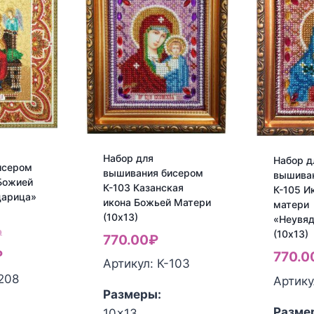
Набор для
Набор д
исером
вышивания бисером
вышива
Божией
К-103 Казанская
К-105 И
царица»
икона Божьей Матери
матери
(10х13)
«Неувя
Первоначальная
₽
(10х13)
770.00
₽
цена
Текущая
₽
770.0
Артикул: К-103
составляла
цена:
-208
Артику
Размеры:
2,600.00₽.
2,400.00₽.
Разме
10x13