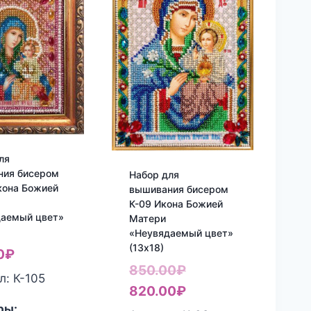
ля
ния бисером
Набор для
кона Божией
вышивания бисером
К-09 Икона Божией
даемый цвет»
Матери
«Неувядаемый цвет»
(13х18)
0
₽
Первоначальная
850.00
₽
л: К-105
цена
Текущая
820.00
₽
ры: