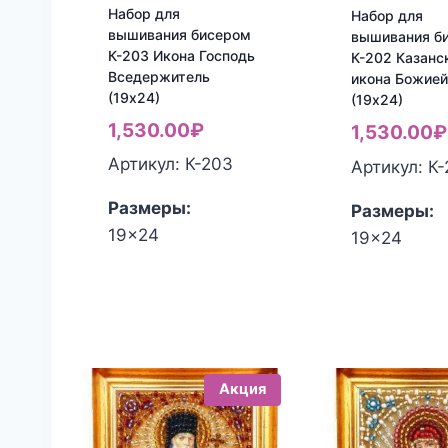
Набор для
Набор для
вышивания бисером
вышивания б
К-203 Икона Господь
К-202 Казанс
Вседержитель
икона Божие
(19х24)
(19х24)
1,530.00
₽
1,530.00
₽
Артикул: К-203
Артикул: К
Размеры:
Размеры:
19x24
19x24
Акция