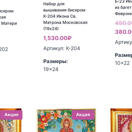
Б-23 Ик
Набор для
из багет
вышивания бисером
исером
Феврон
К-204 Икона Св.
кая
Матрона Московская
450.0
й Матери
(19х24)
380.0
1,530.00
₽
Артику
Артикул: К-204
-202
Разме
Размеры:
10x22
19x24
Акция
Акция