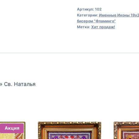
Канва
Артикул:
102
для
Категории:
Именные Иконы 19х2
вышивания
бисером "Фламинго"
Метка:
Хит продаж!
бисером
102
Св.
Наталья
(19х24)
 Св. Наталья
Акция