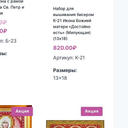
она с рамой
а Св. Петр и
Набор для
ия
вышивания бисером
К-21 Икона Божией
Первоначальная
0
₽
матери «Достойно
цена
Текущая
0
₽
есть» (Милующая)
(13х18)
составляла
цена:
л: Б-23
820.00
₽
450.00₽.
380.00₽.
ры:
Артикул: К-21
Размеры:
13x18
Акция
Акция