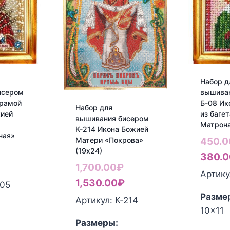
Набор д
исером
вышива
 рамой
Б-08 Ик
Набор для
жией
из багет
вышивания бисером
Матрон
К-214 Икона Божией
ная»
Матери «Покрова»
450.0
ервоначальная
(19х24)
380.0
Первоначальная
ена
екущая
1,700.00
₽
Артику
цена
Текущая
оставляла
ена:
1,530.00
₽
-05
Разме
составляла
цена:
50.00₽.
80.00₽.
Артикул: К-214
10x11
1,700.00₽.
1,530.00₽.
Размеры: