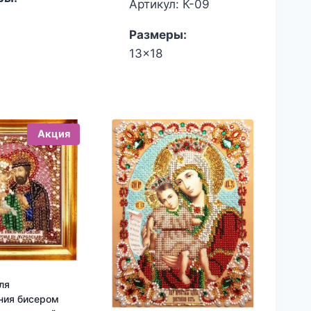
составляла
цена:
Артикул: К-09
850.00₽.
820.00₽.
Размеры:
13x18
Акция
ля
ния бисером