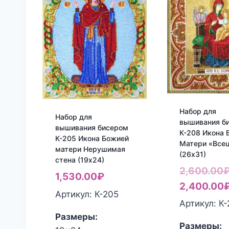
Набор для
Набор для
вышивания б
вышивания бисером
К-208 Икона 
К-205 Икона Божией
Матери «Все
матери Нерушимая
(26х31)
стена (19х24)
2,600.00
1,530.00
₽
2,400.00
Артикул: К-205
Артикул: К
Размеры:
Размеры: