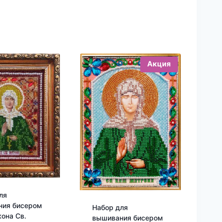
Акция
ля
ния бисером
Набор для
кона Св.
вышивания бисером