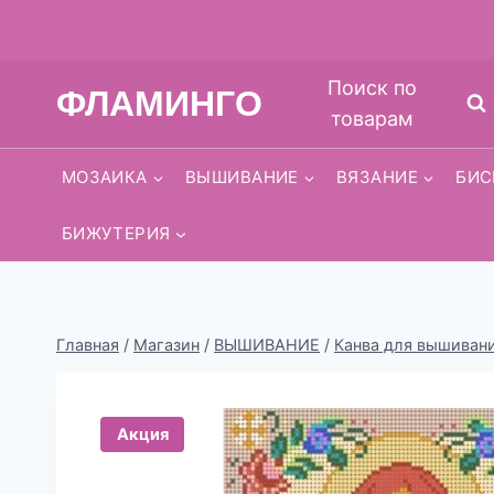
Перейти
Поиск по
ФЛАМИНГО
к
товарам
содержимому
МОЗАИКА
ВЫШИВАНИЕ
ВЯЗАНИЕ
БИС
БИЖУТЕРИЯ
Главная
/
Магазин
/
ВЫШИВАНИЕ
/
Канва для вышиван
Акция