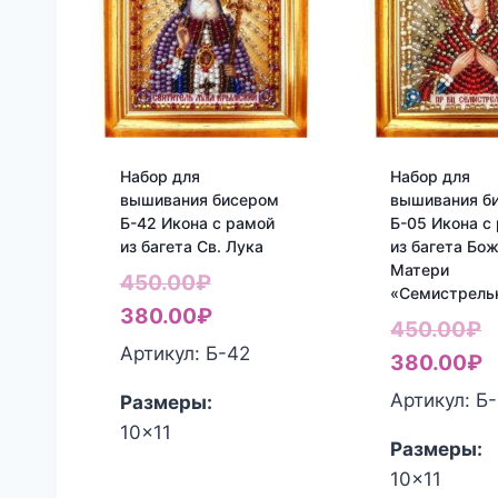
Набор для
Набор для
вышивания бисером
вышивания б
Б-42 Икона с рамой
Б-05 Икона с
из багета Св. Лука
из багета Бо
Матери
Первоначальная
450.00
₽
«Семистрель
цена
Текущая
380.00
₽
П
450.00
₽
составляла
цена:
Артикул: Б-42
ц
Т
380.00
₽
450.00₽.
380.00₽.
с
ц
Артикул: Б
Размеры:
4
3
10x11
Размеры:
10x11