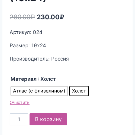
Первоначальная
Текущая
280.00
₽
230.00
₽
цена
цена:
Артикул: 024
составляла
230.00₽.
Размер: 19х24
280.00₽.
Производитель: Россия
Материал
: Холст
Атлас (с флизелином)
Холст
Очистить
Количество
В корзину
товара
Канва