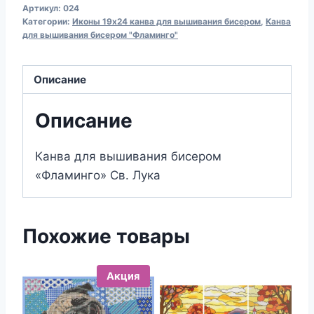
Артикул:
024
для
Категории:
Иконы 19х24 канва для вышивания бисером
,
Канва
вышивания
для вышивания бисером "Фламинго"
бисером
024
Описание
Св.
Лука
Описание
(19х24)
Канва для вышивания бисером
«Фламинго» Св. Лука
Похожие товары
Акция