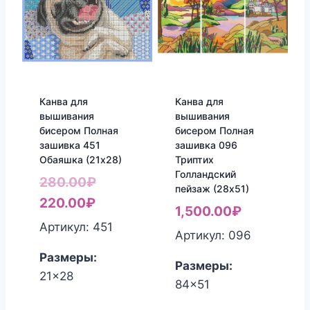
Канва для
Канва для
вышивания
вышивания
бисером Полная
бисером Полная
зашивка 451
зашивка 096
Обаяшка (21х28)
Триптих
Голландский
Первоначальная
280.00
₽
пейзаж (28х51)
Текущая
цена
220.00
₽
1,500.00
₽
цена:
составляла
Артикул: 451
Артикул: 096
220.00₽.
280.00₽.
Размеры:
Размеры:
21x28
84x51