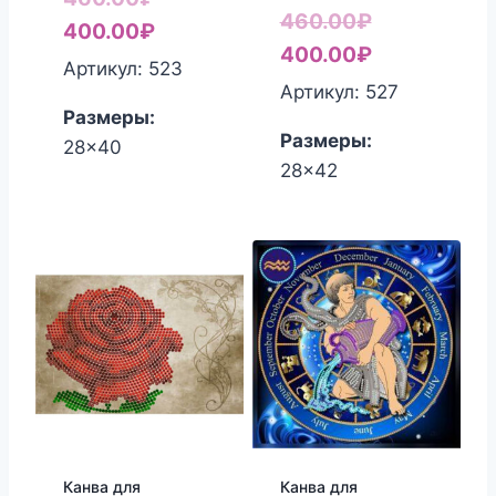
Первонача
460.00
₽
цена
Текущая
400.00
₽
цена
Текущая
400.00
₽
составляла
цена:
Артикул: 523
составляла
цена:
Артикул: 527
460.00₽.
400.00₽.
Размеры:
460.00₽.
400.00₽.
Размеры:
28x40
28x42
Канва для
Канва для