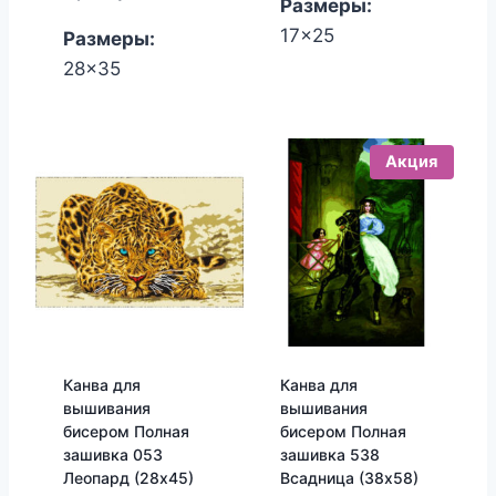
Размеры:
350.00₽.
380.00₽.
17x25
Размеры:
28x35
Акция
Канва для
Канва для
вышивания
вышивания
бисером Полная
бисером Полная
зашивка 053
зашивка 538
Леопард (28х45)
Всадница (38х58)