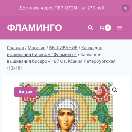
Доставка через ПВЗ OZON - от 270 руб.
Перейти
ФЛАМИНГО
к
0
содержимому
Главная
/
Магазин
/
ВЫШИВАНИЕ
/
Канва для
вышивания бисером "Фламинго"
/
Канва для
вышивания бисером 187 Св. Ксения Петербургская
(13х18)
Акция