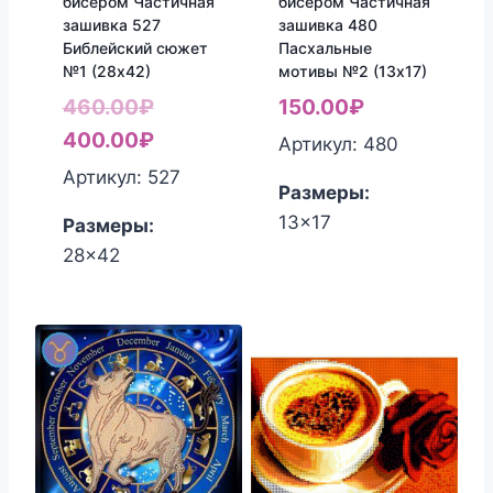
бисером Частичная
бисером Частичная
зашивка 527
зашивка 480
Библейский сюжет
Пасхальные
№1 (28х42)
мотивы №2 (13х17)
Первоначальная
460.00
₽
150.00
₽
цена
Текущая
400.00
₽
Артикул: 480
составляла
цена:
Артикул: 527
Размеры:
460.00₽.
400.00₽.
13x17
Размеры:
28x42