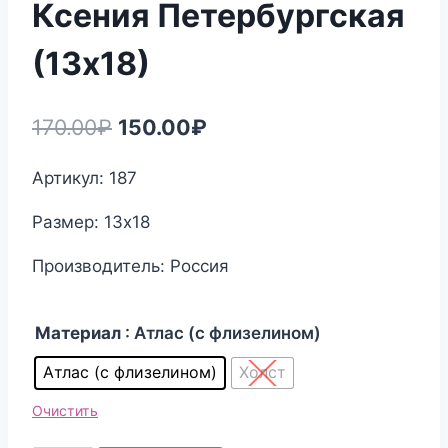
Ксения Петербургская
(13х18)
Первоначальная
Текущая
170.00
₽
150.00
₽
цена
цена:
Артикул: 187
составляла
150.00₽.
Размер: 13х18
170.00₽.
Производитель: Россия
Материал
: Атлас (с флизелином)
Атлас (с флизелином)
Холст
Очистить