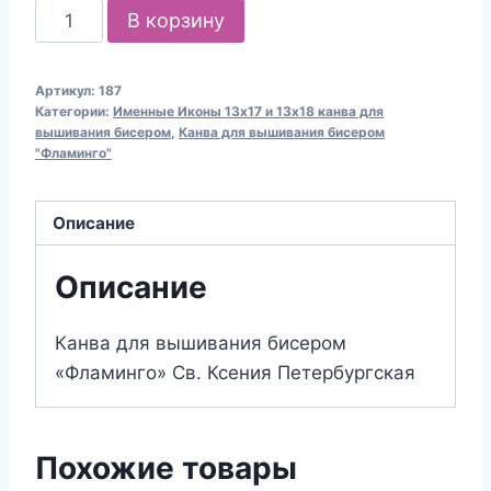
Количество
В корзину
товара
Канва
Артикул:
187
для
Категории:
Именные Иконы 13х17 и 13х18 канва для
вышивания
вышивания бисером
,
Канва для вышивания бисером
"Фламинго"
бисером
187
Св.
Описание
Ксения
Петербургская
Описание
(13х18)
Канва для вышивания бисером
«Фламинго» Св. Ксения Петербургская
Похожие товары