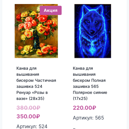
Акция
Канва для
Канва для
вышивания
вышивания
бисером Частичная
бисером Полная
зашивка 524
зашивка 565
Ренуар «Розы в
Полярное сияние
вазе» (28х35)
(17х25)
Первоначальная
380.00
₽
220.00
₽
Текущая
цена
350.00
₽
Артикул: 565
цена:
составляла
Артикул: 524