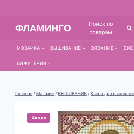
Перейти
Поиск по
ФЛАМИНГО
к
товарам
содержимому
МОЗАИКА
ВЫШИВАНИЕ
ВЯЗАНИЕ
БИС
БИЖУТЕРИЯ
Главная
/
Магазин
/
ВЫШИВАНИЕ
/
Канва для вышиван
Акция