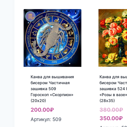
Канва для вышивания
Канва для вы
бисером Частичная
бисером Час
зашивка 509
зашивка 524 
Гороскоп «Скорпион»
«Розы в вазе
(20х20)
(28х35)
П
200.00
₽
380.00
₽
Т
ц
350.00
₽
Артикул: 509
ц
с