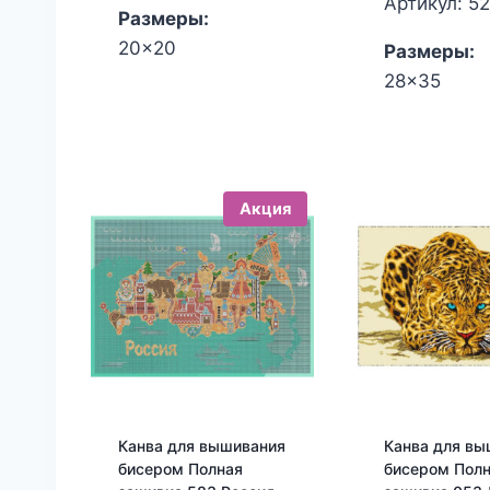
Артикул: 5
Размеры:
3
3
20x20
Размеры:
28x35
Акция
Канва для вышивания
Канва для вы
бисером Полная
бисером Пол