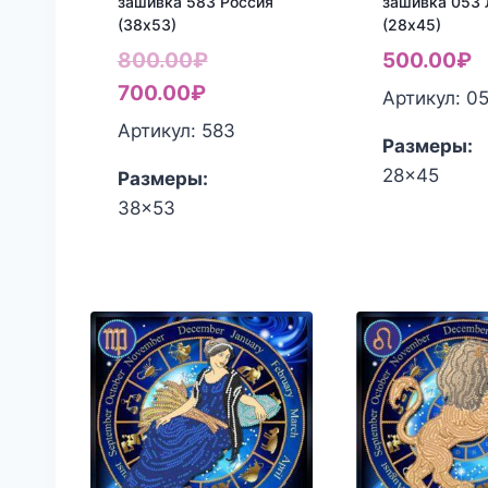
зашивка 583 Россия
зашивка 053
(38х53)
(28х45)
Первоначальная
800.00
₽
500.00
₽
Текущая
цена
700.00
₽
Артикул: 0
цена:
составляла
Артикул: 583
Размеры:
700.00₽.
800.00₽.
28x45
Размеры:
38x53