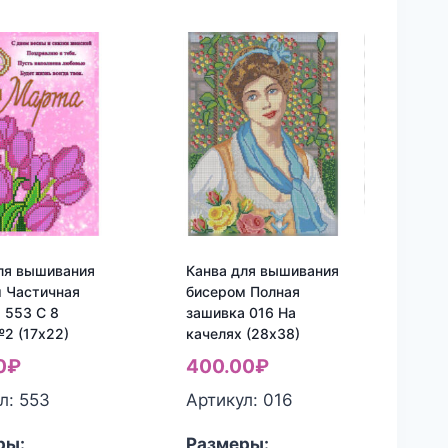
ля вышивания
Канва для вышивания
 Частичная
бисером Полная
 553 С 8
зашивка 016 На
2 (17х22)
качелях (28х38)
0
₽
400.00
₽
л: 553
Артикул: 016
ры:
Размеры: