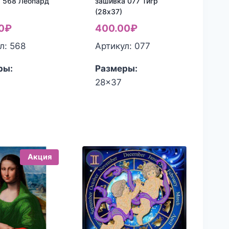
 568 Леопард
зашивка 077 Тигр
(28х37)
0
₽
400.00
₽
л: 568
Артикул: 077
ры:
Размеры:
28x37
Акция