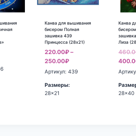
шивания
Канва для вышивания
Канва д
тичная
бисером Полная
бисером
зашивка 439
зашивка
в»
Принцесса (28х21)
Лиза (2
220.00
₽
–
460.0
250.00
₽
400.0
06
Артикул: 439
Артику
Размеры:
Разме
28x21
28x40