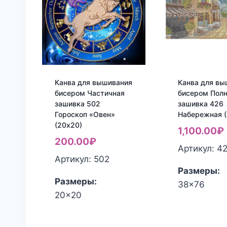
Канва для вышивания
Канва для вы
бисером Частичная
бисером Пол
зашивка 502
зашивка 426
Гороскоп «Овен»
Набережная (
(20х20)
1,100.00
₽
200.00
₽
Артикул: 4
Артикул: 502
Размеры:
Размеры:
38x76
20x20