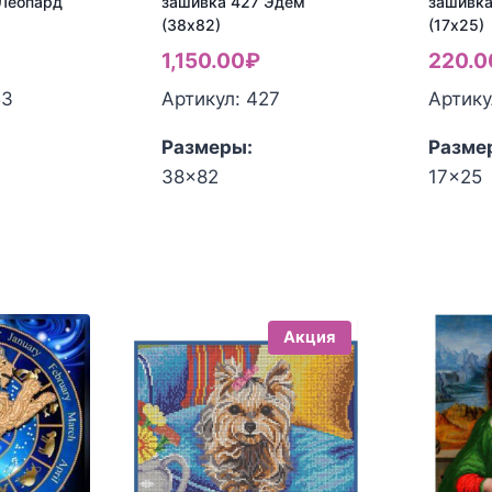
 Леопард
зашивка 427 Эдем
зашивка
(38х82)
(17х25)
1,150.00
₽
220.0
53
Артикул: 427
Артику
Размеры:
Разме
38x82
17x25
Акция