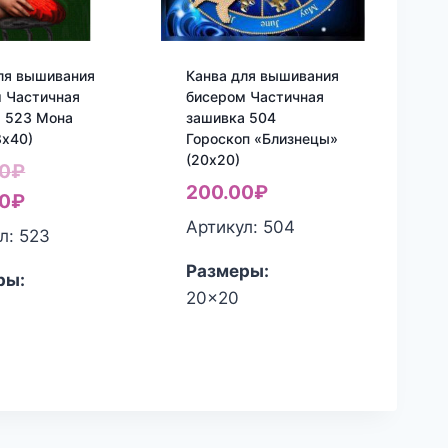
ля вышивания
Канва для вышивания
 Частичная
бисером Частичная
 523 Мона
зашивка 504
8х40)
Гороскоп «Близнецы»
(20х20)
Первоначальная
0
₽
200.00
₽
цена
Текущая
0
₽
Артикул: 504
составляла
цена:
л: 523
460.00₽.
400.00₽.
Размеры:
ры:
20x20