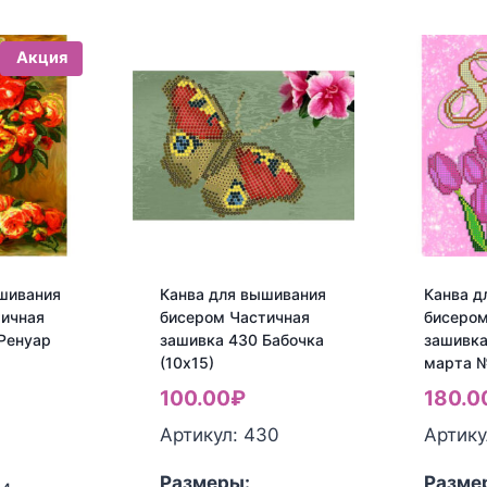
Акция
шивания
Канва для вышивания
Канва д
тичная
бисером Частичная
бисером
Ренуар
зашивка 430 Бабочка
зашивка
»
(10х15)
марта №
100.00
₽
180.0
ервоначальная
Артикул: 430
Артику
екущая
ена
Размеры:
Разме
ена:
оставляла