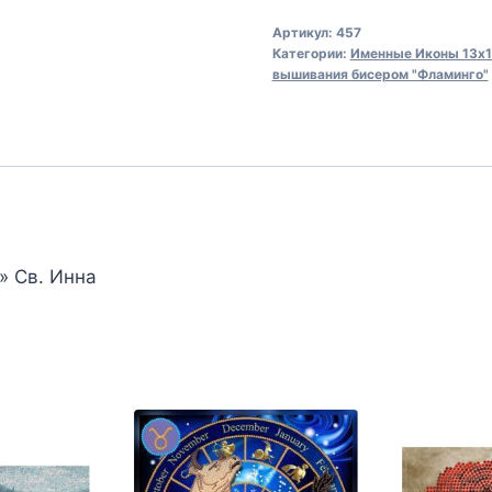
Канва
Артикул:
457
для
Категории:
Именные Иконы 13х17
вышивания
вышивания бисером "Фламинго"
бисером
457
Св.
Инна
(13х17)
о»
Св. Инна