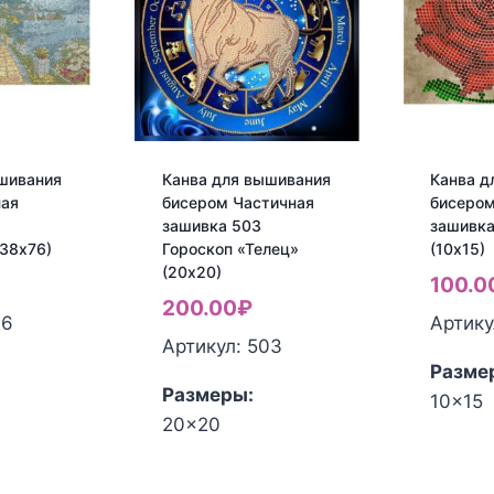
шивания
Канва для вышивания
Канва д
ная
бисером Частичная
бисером
зашивка 503
зашивка
38х76)
Гороскоп «Телец»
(10х15)
(20х20)
100.0
200.00
₽
26
Артику
Артикул: 503
Разме
Размеры:
10x15
20x20