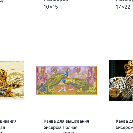
24
10x15
17x22
50.00₽.
80.00₽.
шивания
Канва для вышивания
Канва д
ная
бисером Полная
бисером