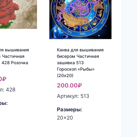
ля вышивания
Канва для вышивания
 Частичная
бисером Частичная
 428 Розочка
зашивка 513
Гороскоп «Рыбы»
(20х20)
0
₽
200.00
₽
л: 428
Артикул: 513
ры:
Размеры:
20x20