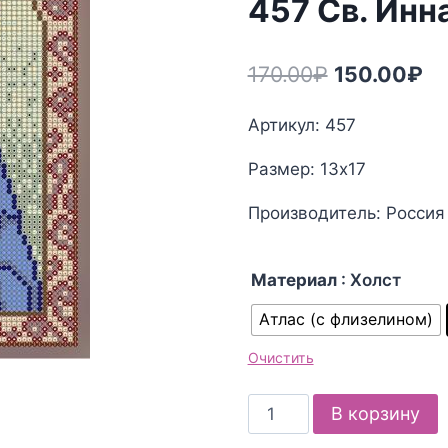
457 Св. Инна
Первонача
Те
170.00
₽
150.00
₽
цена
це
Артикул: 457
составлял
15
Размер: 13х17
170.00₽.
Производитель: Россия
Материал
: Холст
Атлас (с флизелином)
Очистить
Количество
В корзину
товара