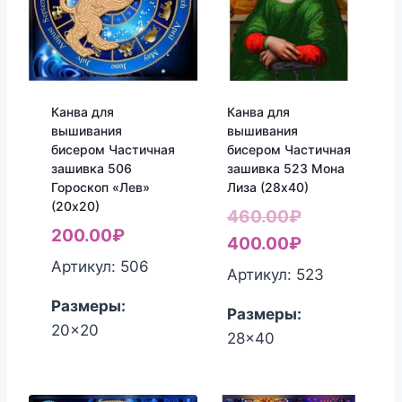
Канва для
Канва для
вышивания
вышивания
бисером Частичная
бисером Частичная
зашивка 506
зашивка 523 Мона
Гороскоп «Лев»
Лиза (28х40)
(20х20)
Первонача
460.00
₽
200.00
₽
цена
Текущая
400.00
₽
Артикул: 506
составляла
цена:
Артикул: 523
460.00₽.
400.00₽.
Размеры:
Размеры:
20x20
28x40