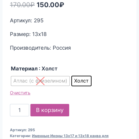
Первоначальная
Текущая
170.00
₽
150.00
₽
цена
цена:
Артикул: 295
составляла
150.00₽.
Размер: 13х18
170.00₽.
Производитель: Россия
Материал
: Холст
Атлас (с флизелином)
Холст
Очистить
Количество
В корзину
товара
Канва
Артикул:
295
для
Категории:
Именные Иконы 13х17 и 13х18 канва для