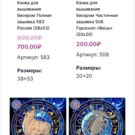
Канва для
Канва для
вышивания
вышивания
бисером Полная
бисером Частичная
зашивка 583
зашивка 508
Россия (38х53)
Гороскоп «Весы»
(20х20)
Первоначальная
800.00
₽
200.00
₽
Текущая
цена
700.00
₽
Артикул: 508
цена:
составляла
Артикул: 583
700.00₽.
800.00₽.
Размеры:
Размеры:
20x20
38x53