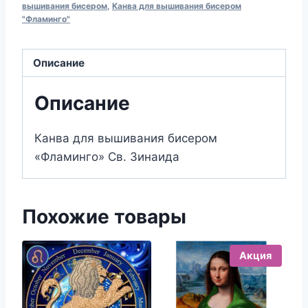
вышивания
вышивания бисером
,
Канва для вышивания бисером
"Фламинго"
бисером
295
Св.
Описание
Зинаида
(13х18)
Описание
Канва для вышивания бисером
«Фламинго» Св. Зинаида
Похожие товары
Акция