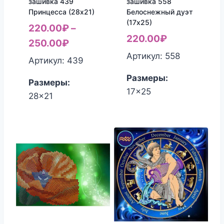
зашивка 439
зашивка 558
Принцесса (28х21)
Белоснежный дуэт
(17х25)
220.00
₽
–
220.00
₽
250.00
₽
Артикул: 558
Артикул: 439
Размеры:
Размеры:
17x25
28x21