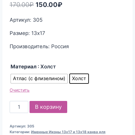
Первоначальная
Текущая
170.00
₽
150.00
₽
цена
цена:
Артикул: 305
составляла
150.00₽.
Размер: 13х17
170.00₽.
Производитель: Россия
Материал
: Холст
Атлас (с флизелином)
Холст
Очистить
Количество
В корзину
товара
Канва
Артикул:
305
для
Категории:
Именные Иконы 13х17 и 13х18 канва для