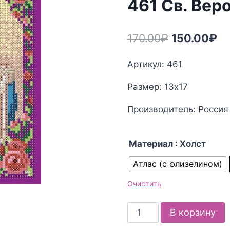
461 Св. Вер
Первонача
Те
170.00
₽
150.00
₽
цена
це
Артикул: 461
составлял
15
Размер: 13х17
170.00₽.
Производитель: Россия
Материал
: Холст
Атлас (с флизелином)
Очистить
Количество
В корзину
товара