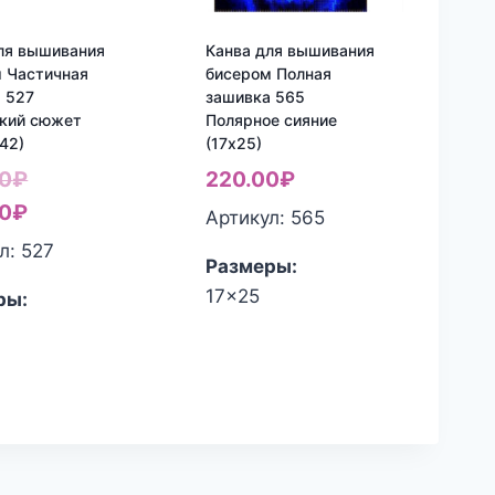
ля вышивания
Канва для вышивания
 Частичная
бисером Полная
 527
зашивка 565
ский сюжет
Полярное сияние
42)
(17х25)
Первоначальная
0
₽
220.00
₽
цена
Текущая
0
₽
Артикул: 565
составляла
цена:
л: 527
Размеры:
460.00₽.
400.00₽.
17x25
ры: