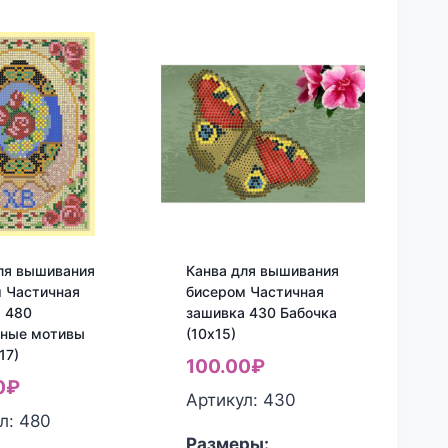
ля вышивания
Канва для вышивания
 Частичная
бисером Частичная
 480
зашивка 430 Бабочка
ьные мотивы
(10х15)
17)
100.00
₽
0
₽
Артикул: 430
л: 480
Размеры: