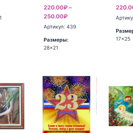
220.00
₽
–
220.0
250.00
₽
1
Артику
Артикул: 439
Разме
17x25
Размеры:
28x21