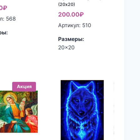
(20х20)
0
₽
200.00
₽
л: 568
Артикул: 510
ры:
Размеры:
20x20
Акция