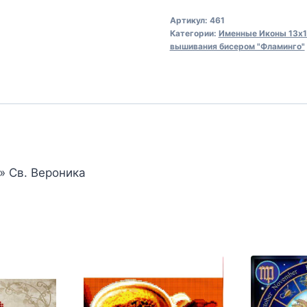
Канва
Артикул:
461
для
Категории:
Именные Иконы 13х17
вышивания
вышивания бисером "Фламинго"
бисером
461
Св.
Вероника
(13х17)
» Св. Вероника