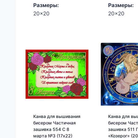
Размеры:
Размеры:
20x20
20x20
Канва для вышивания
Канва для вы
бисером Частичная
бисером Час
зашивка 554 С 8
зашивка 511 
марта №3 (17х22)
«Козерог» (2