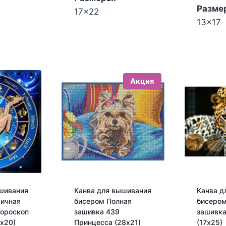
Разме
17x22
13x17
Акция
шивания
Канва для вышивания
Канва д
тичная
бисером Полная
бисером
Гороскоп
зашивка 439
зашивка
0х20)
Принцесса (28х21)
(17х25)