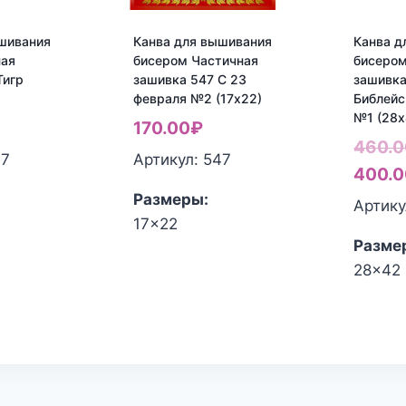
шивания
Канва для вышивания
Канва д
ная
бисером Частичная
бисером
Тигр
зашивка 547 С 23
зашивка
февраля №2 (17х22)
Библей
№1 (28х
170.00
₽
460.0
77
Артикул: 547
400.0
Размеры:
Артику
17x22
Разме
28x42