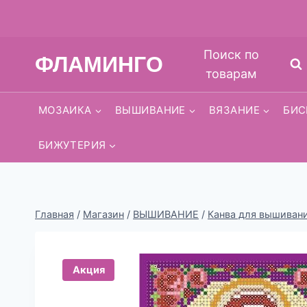
Перейти
Поиск по
ФЛАМИНГО
к
товарам
содержимому
МОЗАИКА
ВЫШИВАНИЕ
ВЯЗАНИЕ
БИС
БИЖУТЕРИЯ
Главная
/
Магазин
/
ВЫШИВАНИЕ
/
Канва для вышиван
Акция