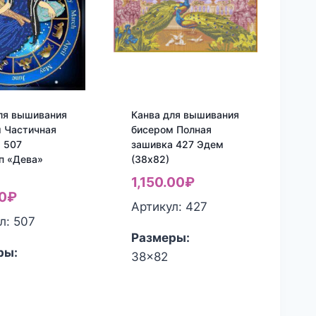
ля вышивания
Канва для вышивания
 Частичная
бисером Полная
 507
зашивка 427 Эдем
п «Дева»
(38х82)
1,150.00
₽
0
₽
Артикул: 427
л: 507
Размеры:
ры:
38x82