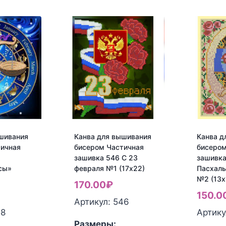
шивания
Канва для вышивания
Канва д
тичная
бисером Частичная
бисером
зашивка 546 С 23
зашивка
сы»
февраля №1 (17х22)
Пасхал
№2 (13х
170.00
₽
150.0
Артикул: 546
08
Артику
Размеры: