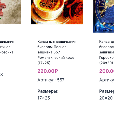
шивания
Канва для вышивания
Канва д
тичная
бисером Полная
бисером
Розочка
зашивка 557
зашивка
Романтический кофе
Гороско
(17х25)
(20х20)
220.00
₽
200.0
28
Артикул: 557
Артику
Размеры:
Разме
17x25
20x20