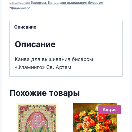
вышивания
вышивания бисером
,
Канва для вышивания бисером
"Фламинго"
бисером
293
Св.
Описание
Артем
(13х17)
Описание
Канва для вышивания бисером
«Фламинго» Св. Артем
Похожие товары
Акция