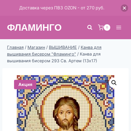
Доставка через ПВЗ OZON - от 270 руб.
Перейти
ФЛАМИНГО
к
0
содержимому
Главная
/
Магазин
/
ВЫШИВАНИЕ
/
Канва для
вышивания бисером "Фламинго"
/
Канва для
вышивания бисером 293 Св. Артем (13х17)
Акция