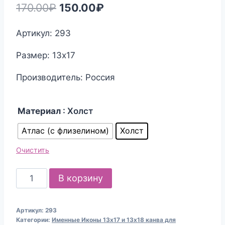
Первоначальная
Текущая
170.00
₽
150.00
₽
цена
цена:
Артикул: 293
составляла
150.00₽.
Размер: 13х17
170.00₽.
Производитель: Россия
Материал
: Холст
Атлас (с флизелином)
Холст
Очистить
Количество
В корзину
товара
Канва
Артикул:
293
для
Категории:
Именные Иконы 13х17 и 13х18 канва для