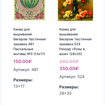
Канва для
Канва для
вышивания
вышивания
бисером Частичная
бисером Частичная
зашивка 481
зашивка 524
Пасхальные
Ренуар «Розы в
мотивы №3 (13х17)
вазе» (28х35)
Первонача
150.00
₽
380.00
₽
Текущая
цена
350.00
₽
Артикул: 481
цена:
составляла
Артикул: 524
Размеры:
350.00₽.
380.00₽.
13x17
Размеры:
28x35