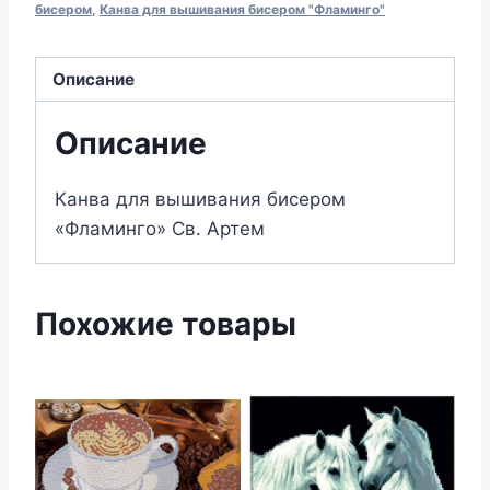
вышивания
бисером
,
Канва для вышивания бисером "Фламинго"
бисером
292
Описание
Св.
Артем
Описание
(19х24)
Канва для вышивания бисером
«Фламинго» Св. Артем
Похожие товары