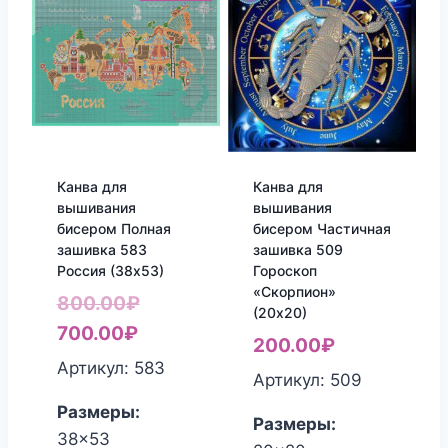
Канва для
Канва для
вышивания
вышивания
бисером Полная
бисером Частичная
зашивка 583
зашивка 509
Россия (38х53)
Гороскоп
«Скорпион»
Первоначальная
800.00
₽
(20х20)
Текущая
цена
700.00
₽
200.00
₽
цена:
составляла
Артикул: 583
Артикул: 509
700.00₽.
800.00₽.
Размеры:
Размеры:
38x53