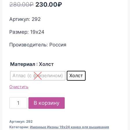
Первоначальная
Текущая
280.00
₽
230.00
₽
цена
цена:
Артикул: 292
составляла
230.00₽.
Размер: 19х24
280.00₽.
Производитель: Россия
Материал
: Холст
Атлас (с флизелином)
Холст
Очистить
Количество
В корзину
товара
Канва
Артикул:
292
для
Категории:
Именные Иконы 19х24 канва для вышивания