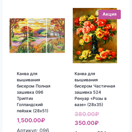
Акция
Канва для
Канва для
вышивания
вышивания
бисером Полная
бисером Частичная
зашивка 096
зашивка 524
Триптих
Ренуар «Розы в
Голландский
вазе» (28х35)
пейзаж (28х51)
Первонача
380.00
₽
1,500.00
₽
Текущая
цена
350.00
₽
Артикул: 096
цена:
составляла