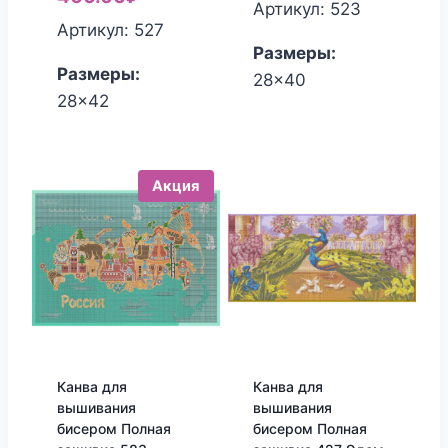
составляла
цена:
Артикул: 523
составляла
цена:
Артикул: 527
460.00₽.
400.00₽.
Размеры:
460.00₽.
400.00₽.
Размеры:
28x40
28x42
Акция
Канва для
Канва для
вышивания
вышивания
бисером Полная
бисером Полная