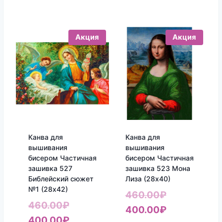
Акция
Акция
Канва для
Канва для
вышивания
вышивания
бисером Частичная
бисером Частичная
зашивка 527
зашивка 523 Мона
Библейский сюжет
Лиза (28х40)
№1 (28х42)
Первонача
460.00
₽
Первоначальная
460.00
₽
цена
Текущая
400.00
₽
цена
Текущая
400.00
₽