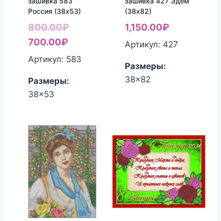
зашивка 583
зашивка 427 Эдем
Россия (38х53)
(38х82)
Первоначальная
800.00
₽
1,150.00
₽
Текущая
цена
700.00
₽
Артикул: 427
цена:
составляла
Артикул: 583
Размеры:
700.00₽.
800.00₽.
38x82
Размеры:
38x53