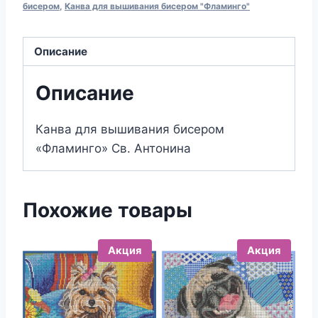
вышивания
бисером
,
Канва для вышивания бисером "Фламинго"
бисером
464
Описание
Св.
Антонина
Описание
(19х24)
Канва для вышивания бисером
«Фламинго» Св. Антонина
Похожие товары
Акция
Акция