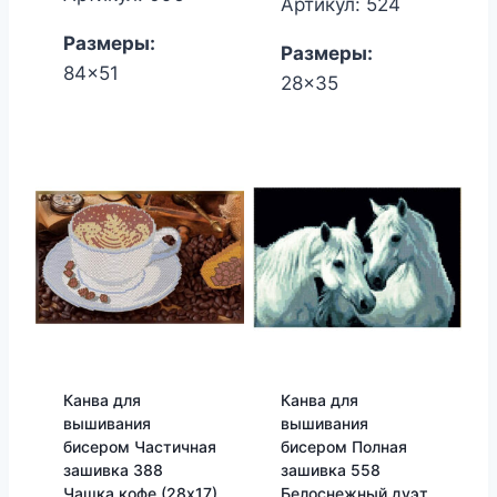
Артикул: 524
350.00₽.
380.00₽.
Размеры:
Размеры:
84x51
28x35
Канва для
Канва для
вышивания
вышивания
бисером Частичная
бисером Полная
зашивка 388
зашивка 558
Чашка кофе (28х17)
Белоснежный дуэт