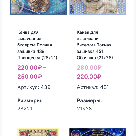
Канва для
Канва для
вышивания
вышивания
бисером Полная
бисером Полная
зашивка 439
зашивка 451
Принцесса (28х21)
Обаяшка (21х28)
Первоначал
220.00
₽
–
280.00
₽
Текущая
цена
250.00
₽
220.00
₽
цена:
составляла
Артикул: 439
Артикул: 451
220.00₽.
280.00₽.
Размеры:
Размеры:
28x21
21x28