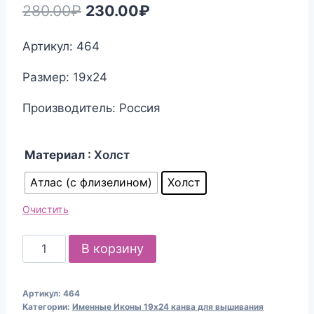
Первоначальная
Текущая
280.00
₽
230.00
₽
цена
цена:
Артикул: 464
составляла
230.00₽.
Размер: 19х24
280.00₽.
Производитель: Россия
Материал
: Холст
Атлас (с флизелином)
Холст
Очистить
Количество
В корзину
товара
Канва
Артикул:
464
для
Категории:
Именные Иконы 19х24 канва для вышивания