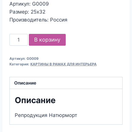
Артикул: G0009
Размер: 25х32
Производитель: Россия
Количество
В корзину
товара
Репродукция
Артикул:
G0009
Натюрморт
Категория:
КАРТИНЫ В РАМАХ ДЛЯ ИНТЕРЬЕРА
-
картина
Описание
в
раме
Описание
Репродукция Натюрморт