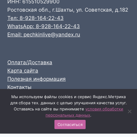
ИНН: 615510529900
Ростовская обл., г.Шахты, ул. Советская, д.182
Тел: 8-928-164-22-43
WhatsApp: 8-928-164-22-43
Email: pechkinlive@yandex.ru
Оплата/Доставка
Карта сайта
Полезная информация
Контакты
Личный кабинет
Мы используем файлы cookies и сервис Яндекс.Метрика
для сбора тех. данных с целью улучшения качества услуг.
Опт: 8-928-164-22-43
Оставаясь на сайте вы принимаете
условия обработки
Розница: 8-989-711-58-47
персональных данных
.
Согласиться