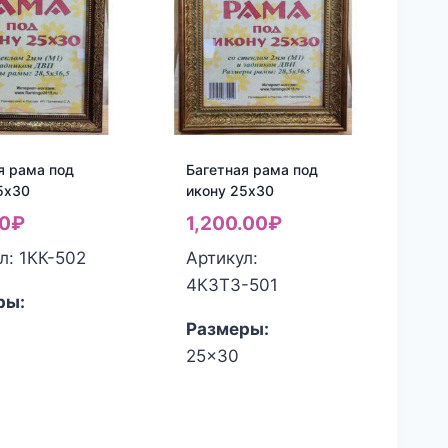
я рама под
Багетная рама под
5х30
икону 25х30
0
₽
1,200.00
₽
л: 1КК-502
Артикул:
4КЗТЗ-501
ры:
Размеры:
25x30