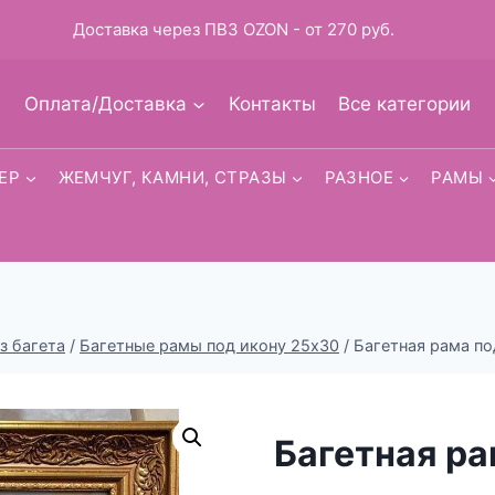
Доставка через ПВЗ OZON - от 270 руб.
Оплата/Доставка
Контакты
Все категории
ЕР
ЖЕМЧУГ, КАМНИ, СТРАЗЫ
РАЗНОЕ
РАМЫ
з багета
/
Багетные рамы под икону 25х30
/
Багетная рама по
Багетная ра