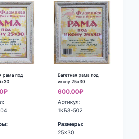
я рама под
Багетная рама под
5х30
икону 25х30
0
₽
600.00
₽
л:
Артикул:
504
1КБЗ-502
ры:
Размеры:
25x30