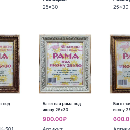
25x30
25x30
а под
Багетная рама под
Багетна
икону 25х30
икону 2
900.00
₽
600.0
КК-501
Артикул:
Артику