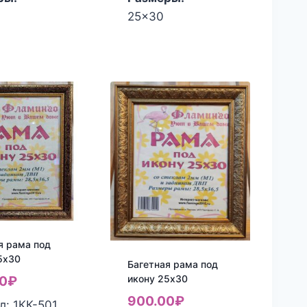
25x30
я рама под
5х30
Багетная рама под
икону 25х30
0
₽
900.00
₽
л: 1КК-501