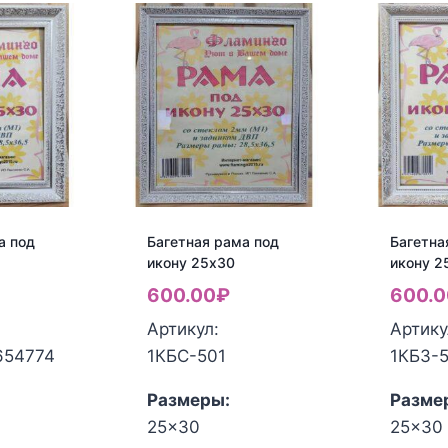
а под
Багетная рама под
Багетна
икону 25х30
икону 2
600.00
₽
600.0
Артикул:
Артику
654774
1КБС-501
1КБЗ-
Размеры:
Разме
25x30
25x30