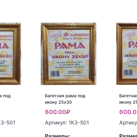
а под
Багетная рама под
Багетна
икону 25х30
икону 2
600.00
₽
600.0
КЗ-501
Артикул: 1КЗ-501
Артику
Размеры:
Разме