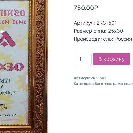
750.00
₽
Артикул: 2КЗ-501
Размер окна: 25х30
Производитель: Россия
Количество
В корзину
товара
Багетная
Артикул:
2КЗ-501
рама
Категория:
Багетные рамы под 
под
икону
25х30