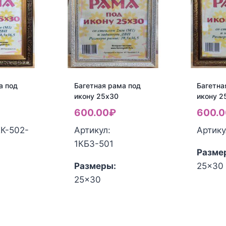
а под
Багетная рама под
Багетна
икону 25х30
икону 2
600.00
₽
600.0
КК-502-
Артикул:
Артику
1КБЗ-501
Разме
Размеры:
25x30
25x30