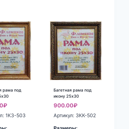
я рама под
Багетная рама под
5х30
икону 25х30
0
₽
900.00
₽
л: 1КЗ-503
Артикул: 3КК-502
ры:
Размеры: