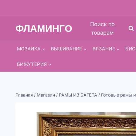
Перейти
Поиск по
ФЛАМИНГО
к
товарам
содержимому
МОЗАИКА
ВЫШИВАНИЕ
ВЯЗАНИЕ
БИС
БИЖУТЕРИЯ
Главная
/
Магазин
/
РАМЫ ИЗ БАГЕТА
/
Готовые рамы и