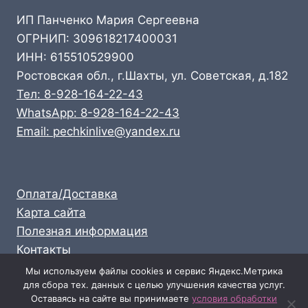
ИП Панченко Мария Сергеевна
ОГРНИП: 309618217400031
ИНН: 615510529900
Ростовская обл., г.Шахты, ул. Советская, д.182
Тел: 8-928-164-22-43
WhatsApp: 8-928-164-22-43
Email: pechkinlive@yandex.ru
Оплата/Доставка
Карта сайта
Полезная информация
Контакты
Личный кабинет
Мы используем файлы cookies и сервис Яндекс.Метрика
для сбора тех. данных с целью улучшения качества услуг.
Опт: 8-928-164-22-43
Оставаясь на сайте вы принимаете
условия обработки
Розница: 8-989-711-58-47