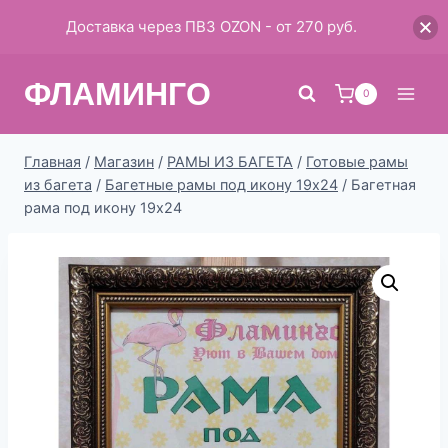
Доставка через ПВЗ OZON - от 270 руб.
Перейти
ФЛАМИНГО
к
0
содержимому
Главная
/
Магазин
/
РАМЫ ИЗ БАГЕТА
/
Готовые рамы
из багета
/
Багетные рамы под икону 19х24
/
Багетная
рама под икону 19х24