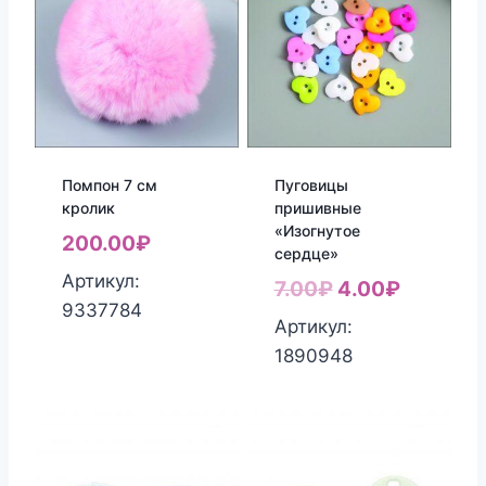
Помпон 7 см
Пуговицы
кролик
пришивные
«Изогнутое
200.00
₽
сердце»
Артикул:
Первоначальн
Текуща
7.00
₽
4.00
₽
9337784
цена
цена:
Артикул:
составляла
4.00₽.
1890948
7.00₽.