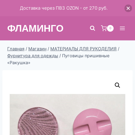
Доставка через ПВЗ OZON - от 270 руб.
Перейти
ФЛАМИНГО
к
0
содержимому
Главная
/
Магазин
/
МАТЕРИАЛЫ ДЛЯ РУКОДЕЛИЯ
/
Фурнитура для одежды
/
Пуговицы пришивные
«Ракушка»