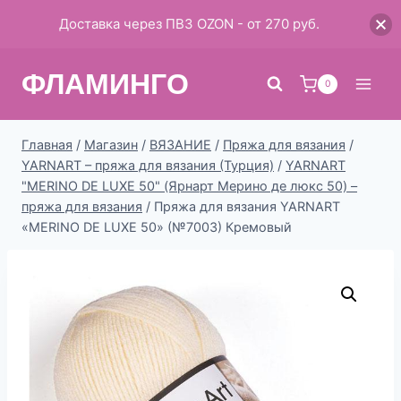
Доставка через ПВЗ OZON - от 270 руб.
Перейти
ФЛАМИНГО
к
0
содержимому
Главная
/
Магазин
/
ВЯЗАНИЕ
/
Пряжа для вязания
/
YARNART – пряжа для вязания (Турция)
/
YARNART
"MERINO DE LUXE 50" (Ярнарт Мерино де люкс 50) –
пряжа для вязания
/
Пряжа для вязания YARNART
«MERINO DE LUXE 50» (№7003) Кремовый