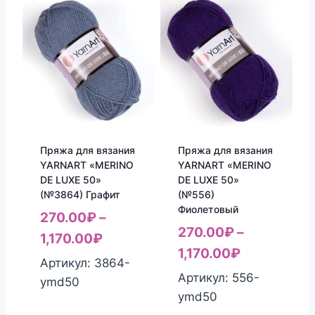
Пряжа для вязания
Пряжа для вязания
YARNART «MERINO
YARNART «MERINO
DE LUXE 50»
DE LUXE 50»
(№3864) Графит
(№556)
Фиолетовый
270.00
₽
–
270.00
₽
–
1,170.00
₽
1,170.00
₽
Артикул: 3864-
Артикул: 556-
ymd50
ymd50