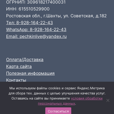
ОГРНИП: 309618217400031
ИНН: 615510529900
Ростовская обл., г.Шахты, ул. Советская, д.182
Тел: 8-928-164-22-43
WhatsApp: 8-928-164-22-43
Email: pechkinlive@yandex.ru
Оплата/Доставка
Карта сайта
Полезная информация
Контакты
Личный кабинет
Мы используем файлы cookies и сервис Яндекс.Метрика
для сбора тех. данных с целью улучшения качества услуг.
Опт: 8-928-164-22-43
Оставаясь на сайте вы принимаете
условия обработки
Розница: 8-989-711-58-47
персональных данных
.
Согласиться