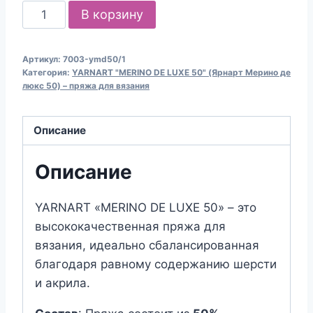
Количество
В корзину
товара
Пряжа
Артикул:
7003-ymd50/1
для
Категория:
YARNART "MERINO DE LUXE 50" (Ярнарт Мерино де
вязания
люкс 50) – пряжа для вязания
YARNART
"MERINO
Описание
DE
LUXE
Описание
50"
(№7003)
YARNART «MERINO DE LUXE 50» – это
Кремовый
высококачественная пряжа для
вязания, идеально сбалансированная
благодаря равному содержанию шерсти
и акрила.