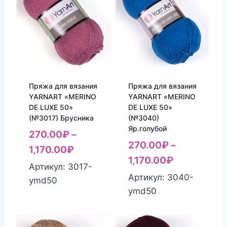
Пряжа для вязания
Пряжа для вязания
YARNART «MERINO
YARNART «MERINO
DE LUXE 50»
DE LUXE 50»
(№3017) Брусника
(№3040)
Яр.голубой
270.00
₽
–
270.00
₽
–
1,170.00
₽
1,170.00
₽
Артикул: 3017-
Артикул: 3040-
ymd50
ymd50