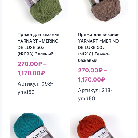
Пряжа для вязания
Пряжа для вязания
YARNART «MERINO
YARNART «MERINO
DE LUXE 50»
DE LUXE 50»
(№098) Зеленый
(№218) Темно-
бежевый
270.00
₽
–
270.00
₽
–
1,170.00
₽
1,170.00
₽
Артикул: 098-
Артикул: 218-
ymd50
ymd50