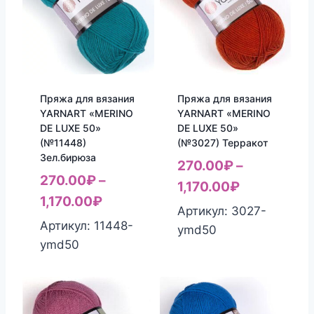
Пряжа для вязания
Пряжа для вязания
YARNART «MERINO
YARNART «MERINO
DE LUXE 50»
DE LUXE 50»
(№11448)
(№3027) Терракот
Зел.бирюза
270.00
₽
–
270.00
₽
–
1,170.00
₽
1,170.00
₽
Артикул: 3027-
Артикул: 11448-
ymd50
ymd50