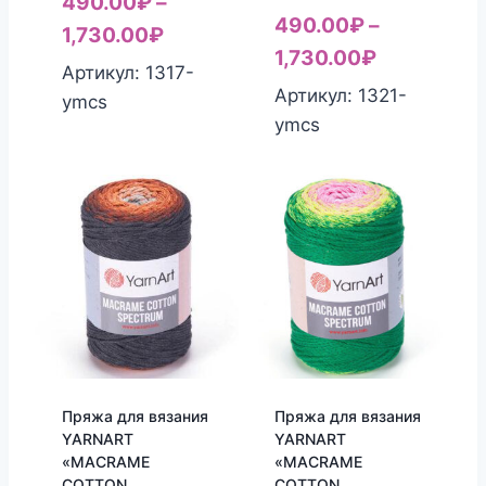
490.00
₽
–
490.00
₽
–
1,730.00
₽
1,730.00
₽
Артикул: 1317-
Артикул: 1321-
ymcs
ymcs
Пряжа для вязания
Пряжа для вязания
YARNART
YARNART
«MACRAME
«MACRAME
COTTON
COTTON