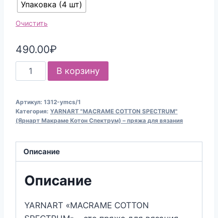
Упаковка (4 шт)
Очистить
490.00
₽
Количество
В корзину
товара
Пряжа
Артикул:
1312-ymcs/1
для
Категория:
YARNART "MACRAME COTTON SPECTRUM"
вязания
(Ярнарт Макраме Котон Спектрум) – пряжа для вязания
YARNART
"MACRAME
Описание
COTTON
SPECTRUM"
Описание
(№1312)
Синий-
YARNART «MACRAME COTTON
Бирюза-