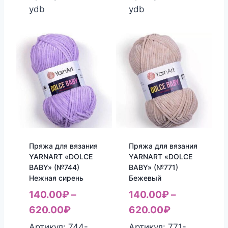
ydb
ydb
Пряжа для вязания
Пряжа для вязания
YARNART «DOLCE
YARNART «DOLCE
BABY» (№744)
BABY» (№771)
Нежная сирень
Бежевый
140.00
₽
–
140.00
₽
–
620.00
₽
620.00
₽
Артикул: 744-
Артикул: 771-