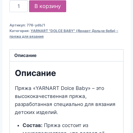
Количество
В корзину
товара
Пряжа
Артикул:
776-ydb/1
для
Категория:
YARNART "DOLCE BABY" (Ярнарт Дольче беби) –
вязания
пряжа для вязания
YARNART
"DOLCE
Описание
BABY"
(№776)
Описание
Серо-
голубой
Пряжа «YARNART Dolce Baby» – это
высококачественная пряжа,
разработанная специально для вязания
детских изделий.
Состав:
Пряжа состоит из