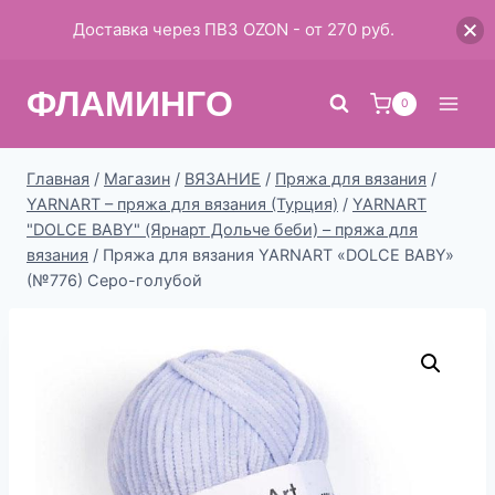
Доставка через ПВЗ OZON - от 270 руб.
Перейти
ФЛАМИНГО
к
0
содержимому
Главная
/
Магазин
/
ВЯЗАНИЕ
/
Пряжа для вязания
/
YARNART – пряжа для вязания (Турция)
/
YARNART
"DOLCE BABY" (Ярнарт Дольче беби) – пряжа для
вязания
/
Пряжа для вязания YARNART «DOLCE BABY»
(№776) Серо-голубой