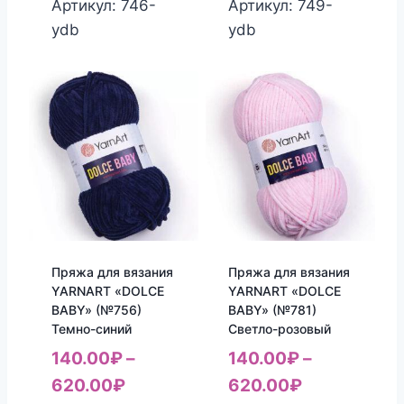
Артикул: 746-
Артикул: 749-
ydb
ydb
Пряжа для вязания
Пряжа для вязания
YARNART «DOLCE
YARNART «DOLCE
BABY» (№756)
BABY» (№781)
Темно-синий
Светло-розовый
140.00
₽
–
140.00
₽
–
620.00
₽
620.00
₽