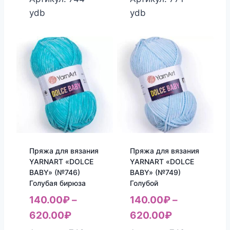
ydb
ydb
Пряжа для вязания
Пряжа для вязания
YARNART «DOLCE
YARNART «DOLCE
BABY» (№746)
BABY» (№749)
Голубая бирюза
Голубой
140.00
₽
–
140.00
₽
–
620.00
₽
620.00
₽