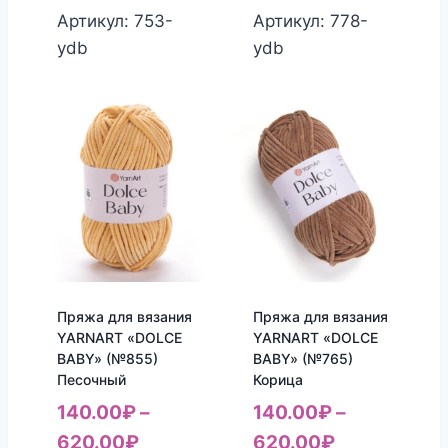
Артикул: 753-
Артикул: 778-
ydb
ydb
Пряжа для вязания
Пряжа для вязания
YARNART «DOLCE
YARNART «DOLCE
BABY» (№855)
BABY» (№765)
Песочный
Корица
140.00
₽
–
140.00
₽
–
620.00
₽
620.00
₽