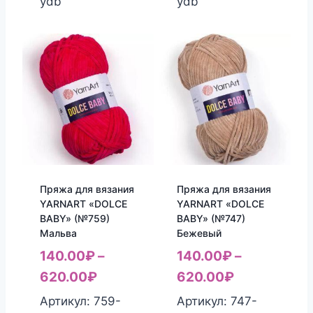
ydb
ydb
Пряжа для вязания
Пряжа для вязания
YARNART «DOLCE
YARNART «DOLCE
BABY» (№759)
BABY» (№747)
Мальва
Бежевый
140.00
₽
–
140.00
₽
–
620.00
₽
620.00
₽
Артикул: 759-
Артикул: 747-