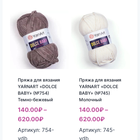
Пряжа для вязания
Пряжа для вязания
YARNART «DOLCE
YARNART «DOLCE
BABY» (№754)
BABY» (№745)
Темно-бежевый
Молочный
140.00
₽
–
140.00
₽
–
620.00
₽
620.00
₽
Артикул: 754-
Артикул: 745-
ydb
ydb