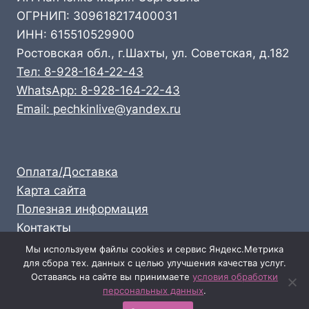
ОГРНИП: 309618217400031
ИНН: 615510529900
Ростовская обл., г.Шахты, ул. Советская, д.182
Тел: 8-928-164-22-43
WhatsApp: 8-928-164-22-43
Email: pechkinlive@yandex.ru
Оплата/Доставка
Карта сайта
Полезная информация
Контакты
Личный кабинет
Мы используем файлы cookies и сервис Яндекс.Метрика
для сбора тех. данных с целью улучшения качества услуг.
Опт: 8-928-164-22-43
Оставаясь на сайте вы принимаете
условия обработки
Розница: 8-989-711-58-47
персональных данных
.