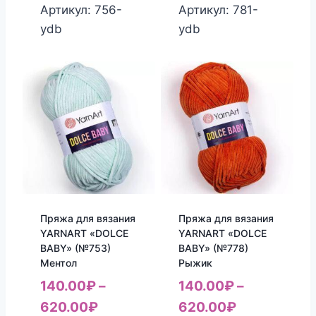
Артикул: 756-
Артикул: 781-
ydb
ydb
Пряжа для вязания
Пряжа для вязания
YARNART «DOLCE
YARNART «DOLCE
BABY» (№753)
BABY» (№778)
Ментол
Рыжик
140.00
₽
–
140.00
₽
–
620.00
₽
620.00
₽