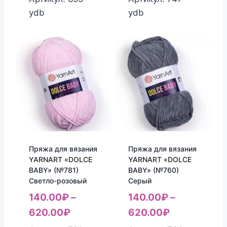
ydb
ydb
Пряжа для вязания
Пряжа для вязания
YARNART «DOLCE
YARNART «DOLCE
BABY» (№781)
BABY» (№760)
Светло-розовый
Серый
140.00
₽
–
140.00
₽
–
620.00
₽
620.00
₽