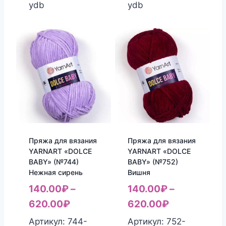
ydb
ydb
Пряжа для вязания
Пряжа для вязания
YARNART «DOLCE
YARNART «DOLCE
BABY» (№744)
BABY» (№752)
Нежная сирень
Вишня
140.00
₽
–
140.00
₽
–
620.00
₽
620.00
₽
Артикул: 744-
Артикул: 752-