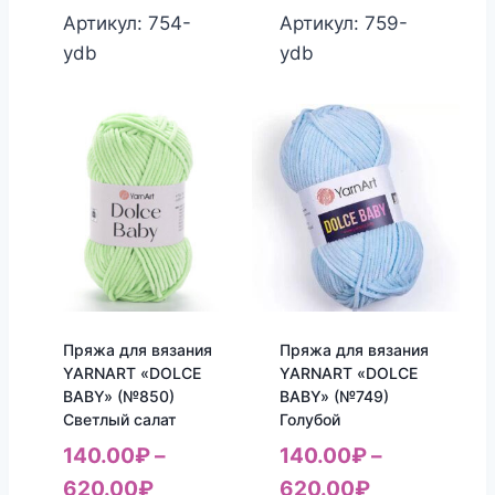
Артикул: 754-
Артикул: 759-
ydb
ydb
Пряжа для вязания
Пряжа для вязания
YARNART «DOLCE
YARNART «DOLCE
BABY» (№850)
BABY» (№749)
Светлый салат
Голубой
140.00
₽
–
140.00
₽
–
620.00
₽
620.00
₽