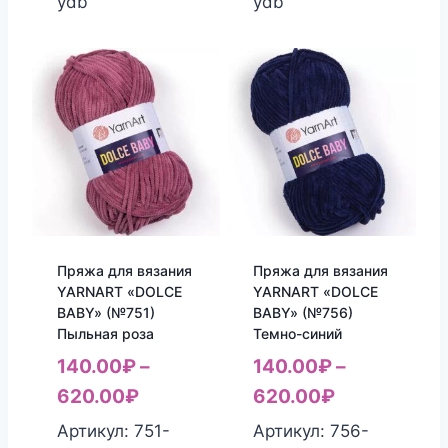
ydb
ydb
Пряжа для вязания
Пряжа для вязания
YARNART «DOLCE
YARNART «DOLCE
BABY» (№751)
BABY» (№756)
Пыльная роза
Темно-синий
140.00
₽
–
140.00
₽
–
620.00
₽
620.00
₽
Артикул: 751-
Артикул: 756-