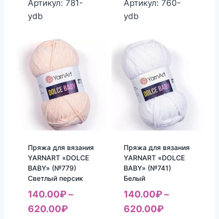
Артикул: 781-
Артикул: 760-
ydb
ydb
Пряжа для вязания
Пряжа для вязания
YARNART «DOLCE
YARNART «DOLCE
BABY» (№779)
BABY» (№741)
Светлый персик
Белый
140.00
₽
–
140.00
₽
–
620.00
₽
620.00
₽