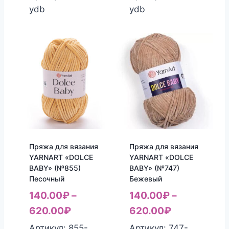
ydb
ydb
Пряжа для вязания
Пряжа для вязания
YARNART «DOLCE
YARNART «DOLCE
BABY» (№855)
BABY» (№747)
Песочный
Бежевый
140.00
₽
–
140.00
₽
–
620.00
₽
620.00
₽
Артикул: 855-
Артикул: 747-