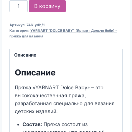
Количество
В корзину
товара
Пряжа
Артикул:
746-ydb/1
для
Категория:
YARNART "DOLCE BABY" (Ярнарт Дольче беби) –
вязания
пряжа для вязания
YARNART
"DOLCE
Описание
BABY"
(№746)
Описание
Голубая
бирюза
Пряжа «YARNART Dolce Baby» – это
высококачественная пряжа,
разработанная специально для вязания
детских изделий.
Состав:
Пряжа состоит из