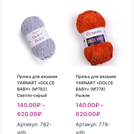
Пряжа для вязания
Пряжа для вязания
YARNART «DOLCE
YARNART «DOLCE
BABY» (№782)
BABY» (№778)
Светло-серый
Рыжик
140.00
₽
–
140.00
₽
–
620.00
₽
620.00
₽
Артикул: 782-
Артикул: 778-
ydb
ydb