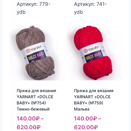
Артикул: 779-
Артикул: 741-
ydb
ydb
Пряжа для вязания
Пряжа для вязания
YARNART «DOLCE
YARNART «DOLCE
BABY» (№754)
BABY» (№759)
Темно-бежевый
Мальва
140.00
₽
–
140.00
₽
–
620.00
₽
620.00
₽