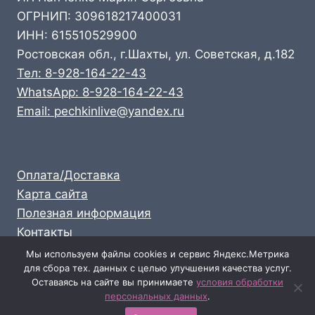
ОГРНИП: 309618217400031
ИНН: 615510529900
Ростовская обл., г.Шахты, ул. Советская, д.182
Тел: 8-928-164-22-43
WhatsApp: 8-928-164-22-43
Email: pechkinlive@yandex.ru
Оплата/Доставка
Карта сайта
Полезная информация
Контакты
Личный кабинет
Мы используем файлы cookies и сервис Яндекс.Метрика
для сбора тех. данных с целью улучшения качества услуг.
Опт: 8-928-164-22-43
Оставаясь на сайте вы принимаете
условия обработки
Розница: 8-989-711-58-47
персональных данных
.