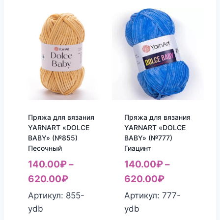
Пряжа для вязания
Пряжа для вязания
YARNART «DOLCE
YARNART «DOLCE
BABY» (№855)
BABY» (№777)
Песочный
Гиацинт
140.00
₽
–
140.00
₽
–
620.00
₽
620.00
₽
Артикул: 855-
Артикул: 777-
ydb
ydb