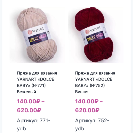
Пряжа для вязания
Пряжа для вязания
YARNART «DOLCE
YARNART «DOLCE
BABY» (№771)
BABY» (№752)
Бежевый
Вишня
140.00
₽
–
140.00
₽
–
620.00
₽
620.00
₽
Артикул: 771-
Артикул: 752-
ydb
ydb