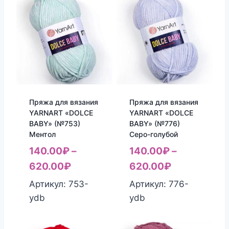
Пряжа для вязания
Пряжа для вязания
YARNART «DOLCE
YARNART «DOLCE
BABY» (№753)
BABY» (№776)
Ментол
Серо-голубой
140.00
₽
–
140.00
₽
–
620.00
₽
620.00
₽
Артикул: 753-
Артикул: 776-
ydb
ydb