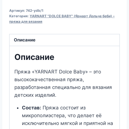
Пряжа
Артикул:
742-ydb/1
для
Категория:
YARNART "DOLCE BABY" (Ярнарт Дольче беби) –
вязания
пряжа для вязания
YARNART
"DOLCE
Описание
BABY"
(№742)
Описание
Черный
Пряжа «YARNART Dolce Baby» – это
высококачественная пряжа,
разработанная специально для вязания
детских изделий.
Состав:
Пряжа состоит из
микрополиэстера, что делает её
исключительно мягкой и приятной на