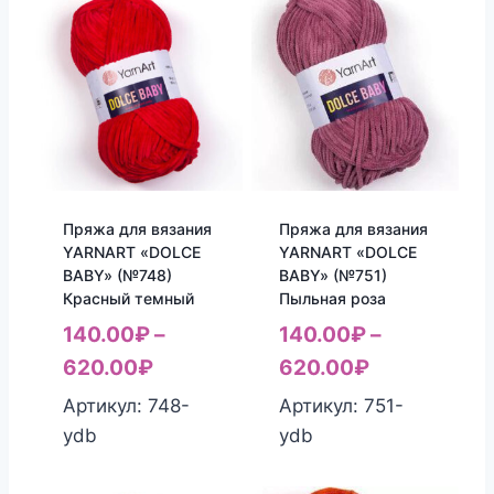
Пряжа для вязания
Пряжа для вязания
YARNART «DOLCE
YARNART «DOLCE
BABY» (№748)
BABY» (№751)
Красный темный
Пыльная роза
140.00
₽
–
140.00
₽
–
620.00
₽
620.00
₽
Артикул: 748-
Артикул: 751-
ydb
ydb