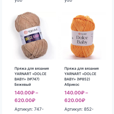
ydb
ydb
Пряжа для вязания
Пряжа для вязания
YARNART «DOLCE
YARNART «DOLCE
BABY» (№747)
BABY» (№852)
Бежевый
Абрикос
140.00
₽
–
140.00
₽
–
620.00
₽
620.00
₽
Артикул: 747-
Артикул: 852-