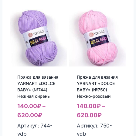
Пряжа для вязания
Пряжа для вязания
YARNART «DOLCE
YARNART «DOLCE
BABY» (№744)
BABY» (№750)
Нежная сирень
Нежно-розовый
140.00
₽
–
140.00
₽
–
620.00
₽
620.00
₽
Артикул: 744-
Артикул: 750-
ydb
ydb