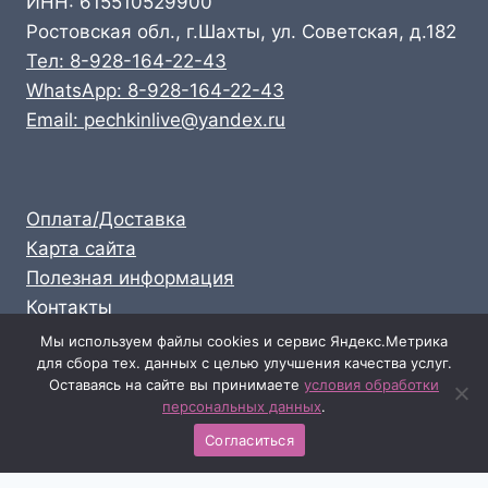
ИНН: 615510529900
Ростовская обл., г.Шахты, ул. Советская, д.182
Тел: 8-928-164-22-43
WhatsApp: 8-928-164-22-43
Email: pechkinlive@yandex.ru
Оплата/Доставка
Карта сайта
Полезная информация
Контакты
Личный кабинет
Мы используем файлы cookies и сервис Яндекс.Метрика
для сбора тех. данных с целью улучшения качества услуг.
Опт: 8-928-164-22-43
Оставаясь на сайте вы принимаете
условия обработки
Розница: 8-989-711-58-47
персональных данных
.
Согласиться