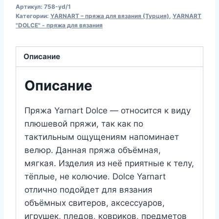
Артикул:
758-yd/1
для
Категории:
YARNART – пряжа для вязания (Турция)
,
YARNART
вязания
"DOLCE" - пряжа для вязания
YARNART
"DOLCE"
Описание
(№758)
Бирюза
Описание
Пряжа Yarnart Dolce — относится к виду
плюшевой пряжи, так как по
тактильным ощущениям напоминает
велюр. Данная пряжа объёмная,
мягкая. Изделия из неё приятные к телу,
тёплые, не колючие. Dolce Yarnart
отлично подойдет для вязания
объёмных свитеров, аксессуаров,
игрушек, пледов, ковриков, предметов