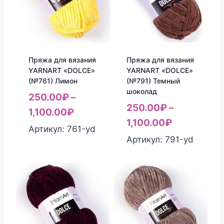
Пряжа для вязания
Пряжа для вязания
YARNART «DOLCE»
YARNART «DOLCE»
(№761) Лимон
(№791) Темный
шоколад
250.00
₽
–
250.00
₽
–
1,100.00
₽
1,100.00
₽
Артикул: 761-yd
Артикул: 791-yd