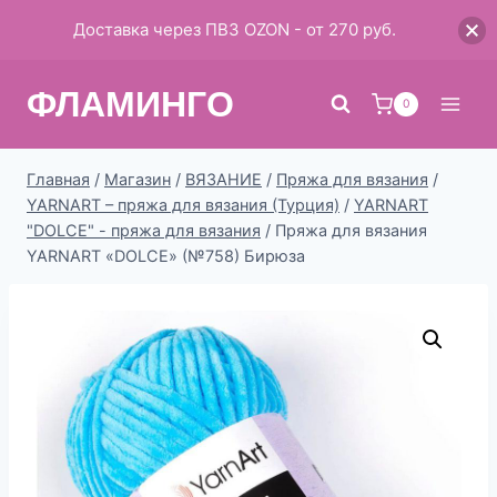
Доставка через ПВЗ OZON - от 270 руб.
Перейти
ФЛАМИНГО
к
0
содержимому
Главная
/
Магазин
/
ВЯЗАНИЕ
/
Пряжа для вязания
/
YARNART – пряжа для вязания (Турция)
/
YARNART
"DOLCE" - пряжа для вязания
/
Пряжа для вязания
YARNART «DOLCE» (№758) Бирюза