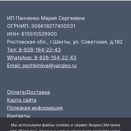
ИП Панченко Мария Сергеевна
ОГРНИП: 309618217400031
ИНН: 615510529900
Ростовская обл., г.Шахты, ул. Советская, д.182
Тел: 8-928-164-22-43
WhatsApp: 8-928-164-22-43
Email: pechkinlive@yandex.ru
Оплата/Доставка
Карта сайта
Полезная информация
Контакты
Личный кабинет
Мы используем файлы cookies и сервис Яндекс.Метрика
для сбора тех. данных с целью улучшения качества услуг.