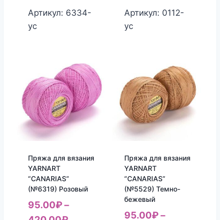
Артикул: 6334-
Артикул: 0112-
yc
yc
Пряжа для вязания
Пряжа для вязания
YARNART
YARNART
“CANARIAS”
“CANARIAS”
(№6319) Розовый
(№5529) Темно-
бежевый
95.00
₽
–
95.00
₽
–
420.00
₽