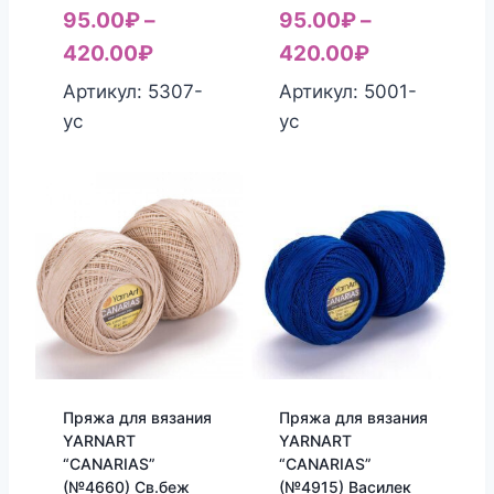
95.00
₽
–
95.00
₽
–
420.00
₽
420.00
₽
Артикул: 5307-
Артикул: 5001-
yc
yc
Пряжа для вязания
Пряжа для вязания
YARNART
YARNART
“CANARIAS”
“CANARIAS”
(№4660) Св.беж
(№4915) Василек