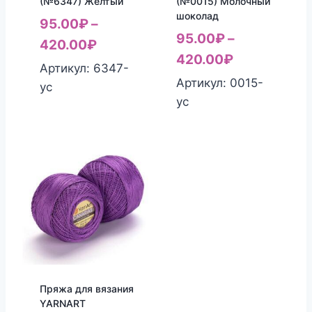
(№6347) Желтый
(№0015) Молочный
шоколад
95.00
₽
–
95.00
₽
–
420.00
₽
420.00
₽
Артикул: 6347-
Артикул: 0015-
yc
yc
Пряжа для вязания
YARNART