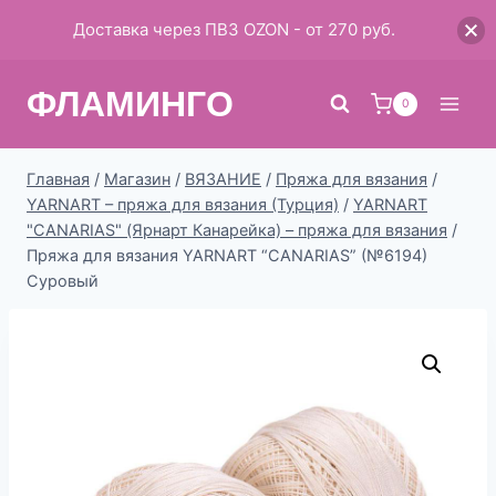
Доставка через ПВЗ OZON - от 270 руб.
Перейти
ФЛАМИНГО
к
0
содержимому
Главная
/
Магазин
/
ВЯЗАНИЕ
/
Пряжа для вязания
/
YARNART – пряжа для вязания (Турция)
/
YARNART
"CANARIAS" (Ярнарт Канарейка) – пряжа для вязания
/
Пряжа для вязания YARNART “CANARIAS” (№6194)
Суровый