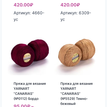
420.00
₽
420.00
₽
Артикул: 4660-
Артикул: 6309-
yc
yc
Пряжа для вязания
Пряжа для вязания
YARNART
YARNART
“CANARIAS”
“CANARIAS”
(№0112) Бордо
(№5529) Темно-
бежевый
95.00
₽
–