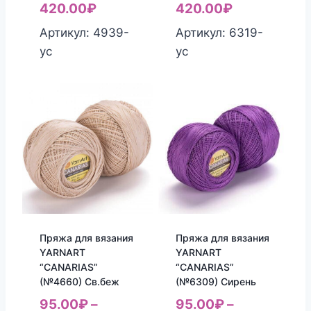
420.00
₽
420.00
₽
Артикул: 4939-
Артикул: 6319-
yc
yc
Пряжа для вязания
Пряжа для вязания
YARNART
YARNART
“CANARIAS”
“CANARIAS”
(№4660) Св.беж
(№6309) Сирень
95.00
₽
–
95.00
₽
–