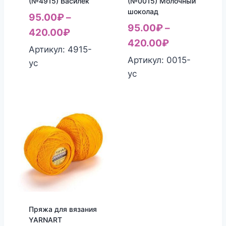
(№4915) Василек
(№0015) Молочный
шоколад
95.00
₽
–
95.00
₽
–
420.00
₽
420.00
₽
Артикул: 4915-
Артикул: 0015-
yc
yc
Пряжа для вязания
YARNART