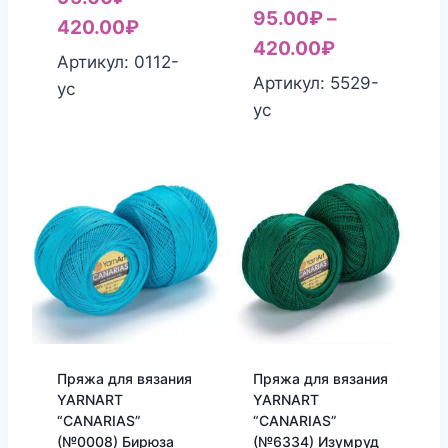
95.00
₽
–
420.00
₽
420.00
₽
Артикул: 0112-
Артикул: 5529-
yc
yc
Пряжа для вязания
Пряжа для вязания
YARNART
YARNART
“CANARIAS”
“CANARIAS”
(№0008) Бирюза
(№6334) Изумруд