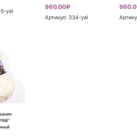
960.00
₽
960.0
5-yal
Артикул: 334-yal
Артику
зания
PINE”
чный
–