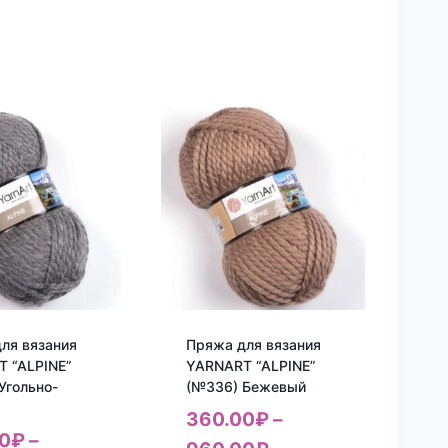
ля вязания
Пряжа для вязания
 “ALPINE”
YARNART “ALPINE”
Угольно-
(№336) Бежевый
360.00
₽
–
0
₽
–