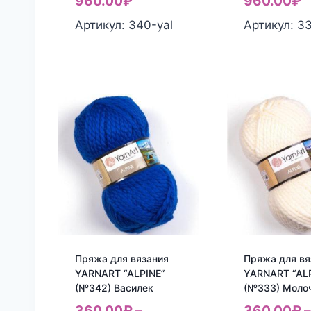
960.00
₽
960.00
₽
Артикул: 340-yal
Артикул: 33
Пряжа для вязания
Пряжа для вя
YARNART “ALPINE”
YARNART “AL
(№342) Василек
(№333) Моло
360.00
₽
–
360.00
₽