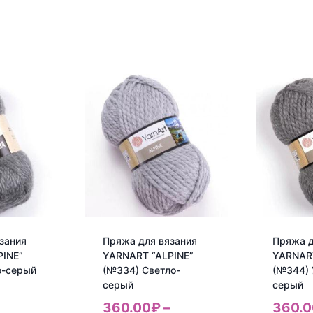
зания
Пряжа для вязания
Пряжа д
PINE”
YARNART “ALPINE”
YARNART
о-серый
(№334) Cветло-
(№344) 
серый
серый
–
360.00
₽
–
360.0