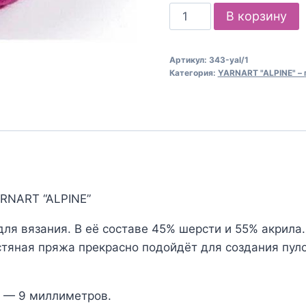
Количество
В корзину
товара
Пряжа
Артикул:
343-yal/1
для
Категория:
YARNART "ALPINE" – 
вязания
YARNART
“ALPINE”
(№343)
Фуксия
RNART “ALPINE”
ля вязания. В её составе 45% шерсти и 55% акрила.
тяная пряжа прекрасно подойдёт для создания пуло
 — 9 миллиметров.