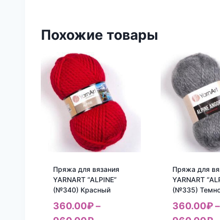
Похожие товары
Пряжа для вязания
Пряжа для вя
YARNART “ALPINE”
YARNART “AL
(№340) Красный
(№335) Темн
360.00
₽
–
360.00
₽