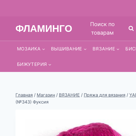
Перейти
Поиск по
ФЛАМИНГО
к
товарам
содержимому
МОЗАИКА
ВЫШИВАНИЕ
ВЯЗАНИЕ
БИС
БИЖУТЕРИЯ
Главная
/
Магазин
/
ВЯЗАНИЕ
/
Пряжа для вязания
/
YA
(№343) Фуксия