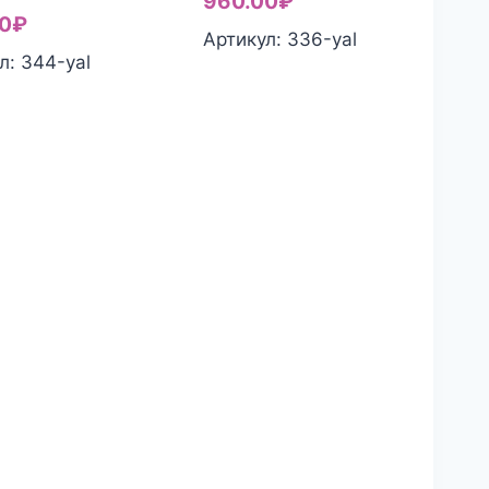
960.00
₽
0
₽
Артикул: 336-yal
л: 344-yal