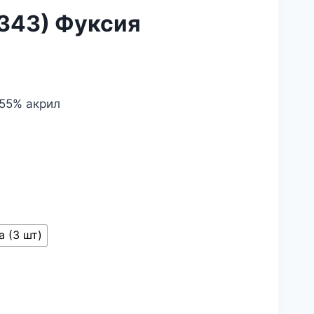
№343) Фуксия
55% акрил
а (3 шт)