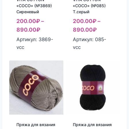
«COCO» (№3869)
«COCO» (№085)
Сиреневый
Т.серый
200.00
₽
–
200.00
₽
–
890.00
₽
890.00
₽
Артикул: 3869-
Артикул: 085-
vcc
vcc
Пряжа для вязания
Пряжа для вязания