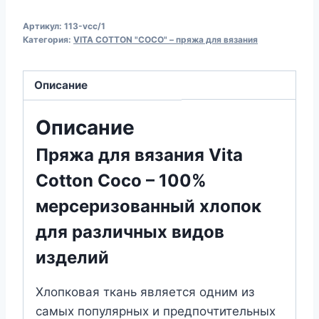
Пряжа
Артикул:
113-vcc/1
для
Категория:
VITA COTTON "COCO" – пряжа для вязания
вязания
VITA
Описание
COTTON
"COCO"
Описание
(№113)
Морская
Пряжа для вязания Vita
волна
Cotton Coco – 100%
мерсеризованный хлопок
для различных видов
изделий
Хлопковая ткань является одним из
самых популярных и предпочтительных