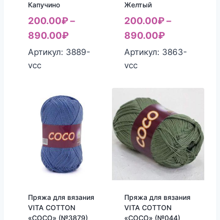
Капучино
Желтый
200.00
₽
–
200.00
₽
–
890.00
₽
890.00
₽
Артикул: 3889-
Артикул: 3863-
vcc
vcc
Пряжа для вязания
Пряжа для вязания
VITA COTTON
VITA COTTON
«COCO» (№3879)
«COCO» (№044)