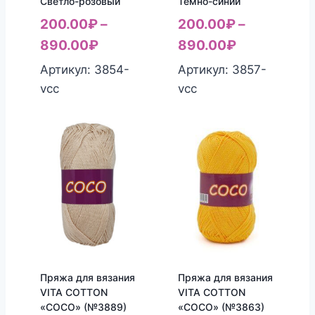
Светло-розовый
Темно-синий
200.00
₽
–
200.00
₽
–
890.00
₽
890.00
₽
Артикул: 3854-
Артикул: 3857-
vcc
vcc
Пряжа для вязания
Пряжа для вязания
VITA COTTON
VITA COTTON
«COCO» (№3889)
«COCO» (№3863)