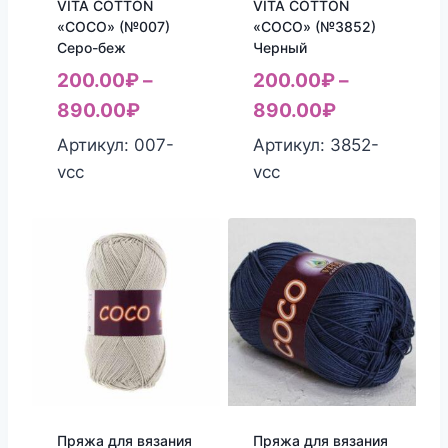
VITA COTTON
VITA COTTON
«COCO» (№007)
«COCO» (№3852)
Серо-беж
Черный
200.00
₽
–
200.00
₽
–
890.00
₽
890.00
₽
Артикул: 007-
Артикул: 3852-
vcc
vcc
Пряжа для вязания
Пряжа для вязания