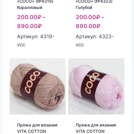
«COCO» (№4319)
«COCO» (№4323)
Коралловый
Голубой
200.00
₽
–
200.00
₽
–
890.00
₽
890.00
₽
Артикул: 4319-
Артикул: 4323-
vcc
vcc
Пряжа для вязания
Пряжа для вязания
VITA COTTON
VITA COTTON