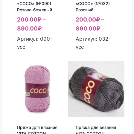
«COCO» (№090)
«COCO» (№032)
Розово-бежевый
Розовый
200.00
₽
–
200.00
₽
–
890.00
₽
890.00
₽
Артикул: 090-
Артикул: 032-
vcc
vcc
Пряжа для вязания
Пряжа для вязания
VITA COTTON
VITA COTTON