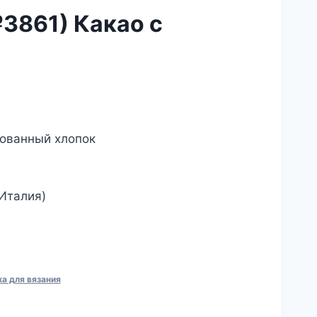
3861) Какао с
льная
кущая
на:
зованный хлопок
а
3.00₽.
Италия)
а для вязания