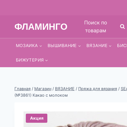
Перейти
Поиск по
ФЛАМИНГО
к
товарам
содержимому
МОЗАИКА
ВЫШИВАНИЕ
ВЯЗАНИЕ
БИС
БИЖУТЕРИЯ
Главная
/
Магазин
/
ВЯЗАНИЕ
/
Пряжа для вязания
/
SE
(№3861) Какао с молоком
Акция