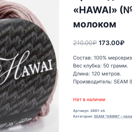
«HAWAI» (№
молоком
Первонача
Те
210.00
₽
173.00
₽
цена
це
Состав: 100% мерсери
составлял
17
Вес клубка: 50 грамм.
210.00₽.
Длина: 120 метров.
Производитель: SEAM (
Нет в наличии
Артикул:
3861-sh
Категория:
SEAM “HAWAI” – пряж