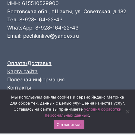
ИНН: 615510529900
Ростовская обл., г.Шахты, ул. Советская, д.182
Тел: 8-928-164-22-43
WhatsApp: 8-928-164-22-43
Email: pechkinlive@yandex.ru
Оплата/Доставка
Карта сайта
Полезная информация
Контакты
Личный кабинет
Мы используем файлы cookies и сервис Яндекс.Метрика
для сбора тех. данных с целью улучшения качества услуг.
Опт: 8-928-164-22-43
Оставаясь на сайте вы принимаете
условия обработки
Розница: 8-989-711-58-47
персональных данных
.
Согласиться