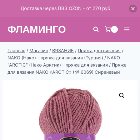
Доставка через ПВЗ OZON - от 270 руб.
Перейти
ФЛАМИНГО
к
0
содержимому
Главная
/
Магазин
/
ВЯЗАНИЕ
/
Пряжа для вязания
/
NAKO (Нако) – пряжа для вязания (Турция)
/
NAKO
"ARCTIC" (Нако Арктик) – пряжа для вязания
/
Пряжа
для вязания NAKO «ARCTIC» (№ 6069) Сиреневый