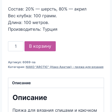
Состав: 20% — шерсть, 80% — акрил
Вес клубка: 100 грамм.
Длина: 100 метров.
Производитель: Турция
Количество
В корзину
товара
Пряжа
Артикул:
6069-na
для
Категория:
NAKO "ARCTIC" (Нако Арктик) – пряжа для вязания
вязания
NAKO
Описание
"ARCTIC"
(№
Описание
6069)
Сиреневый
Пряжа для вязания спицами и крючком