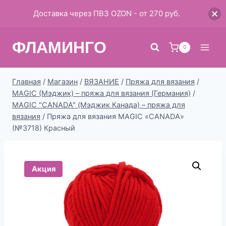
Доставка через ПВЗ OZON - от 270 руб.
Перейти
ФЛАМИНГО
к
0
содержимому
Главная
/
Магазин
/
ВЯЗАНИЕ
/
Пряжа для вязания
/
MAGIC (Мэджик) – пряжа для вязания (Германия)
/
MAGIC "CANADA" (Мэджик Канада) – пряжа для
вязания
/
Пряжа для вязания MAGIC «CANADA»
(№3718) Красный
Акция