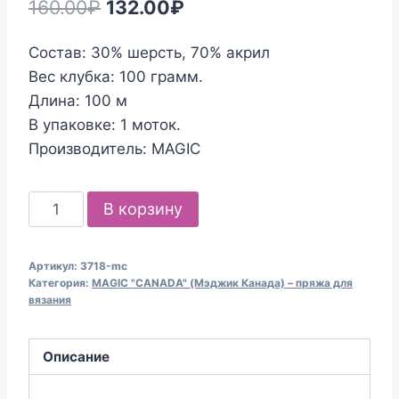
Первоначальная
Текущая
160.00
₽
132.00
₽
цена
цена:
Состав: 30% шерсть, 70% акрил
составляла
132.00₽.
Вес клубка: 100 грамм.
160.00₽.
Длина: 100 м
В упаковке: 1 моток.
Производитель: MAGIC
Количество
В корзину
товара
Пряжа
Артикул:
3718-mc
для
Категория:
MAGIC "CANADA" (Мэджик Канада) – пряжа для
вязания
вязания
MAGIC
"CANADA"
Описание
(№3718)
Красный