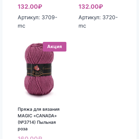
цена
Текущая
цена
Текущая
132.00
₽
132.00
₽
составляла
цена:
составляла
цена:
Артикул: 3709-
Артикул: 3720-
160.00₽.
132.00₽.
160.00₽.
132.00₽.
mc
mc
Акция
Пряжа для вязания
MAGIC «CANADA»
(№3714) Пыльная
роза
Первоначальная
160.00
₽