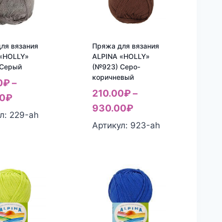
ля вязания
Пряжа для вязания
 «HOLLY»
ALPINA «HOLLY»
 Серый
(№923) Серо-
коричневый
0
₽
–
210.00
₽
–
0
₽
930.00
₽
л: 229-ah
Артикул: 923-ah