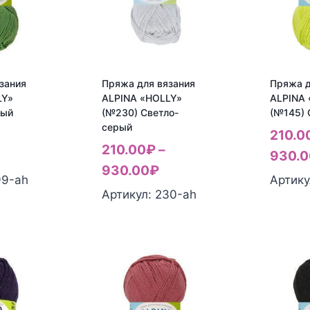
зания
Пряжа для вязания
Пряжа д
LY»
ALPINA «HOLLY»
ALPINA
ный
(№230) Светло-
(№145) 
серый
210.0
210.00
₽
–
930.0
930.00
₽
99-ah
Артику
Артикул: 230-ah