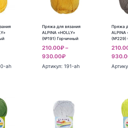
зания
Пряжа для вязания
Пряжа д
LY»
ALPINA «HOLLY»
ALPINA
ый
(№191) Горчичный
(№229)
210.00
₽
–
210.0
930.00
₽
930.0
00-ah
Артикул: 191-ah
Артику