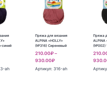
зания
Пряжа для вязания
Пряжа д
LY»
ALPINA «HOLLY»
ALPINA
-синий
(№316) Сиреневый
(№002)
210.00
₽
–
210.0
930.00
₽
930.0
23-ah
Артикул: 316-ah
Артику