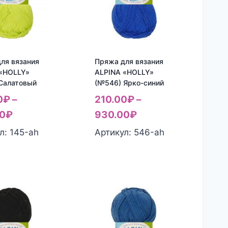
ля вязания
Пряжа для вязания
 «HOLLY»
ALPINA «HOLLY»
Салатовый
(№546) Ярко-синий
0
₽
–
210.00
₽
–
0
₽
930.00
₽
л: 145-ah
Артикул: 546-ah