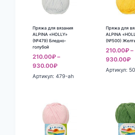
Пряжа для вязания
Пряжа для вя
ALPINA «HOLLY»
ALPINA «HOL
(№479) Бледно-
(№500) Желт
голубой
210.00
₽
–
210.00
₽
–
930.00
₽
930.00
₽
Артикул: 5
Артикул: 479-ah