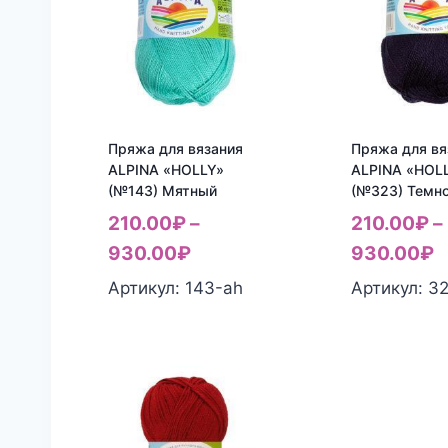
Пряжа для вязания
Пряжа для вя
ALPINA «HOLLY»
ALPINA «HOL
(№143) Мятный
(№323) Темно
210.00
₽
–
210.00
₽
–
930.00
₽
930.00
₽
Артикул: 143-ah
Артикул: 3