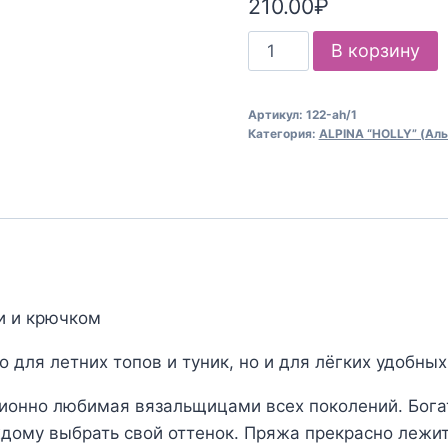
210.00
₽
Количество
В корзину
товара
Пряжа
Артикул:
122-ah/1
для
Категория:
ALPINA “HOLLY” (Аль
вязания
ALPINA
"HOLLY"
(№122)
Голубой
и и крючком
 для летних топов и туник, но и для лёгких удобн
ционно любимая вязальщицами всех поколений. Бога
дому выбрать свой оттенок. Пряжа прекрасно лежит 