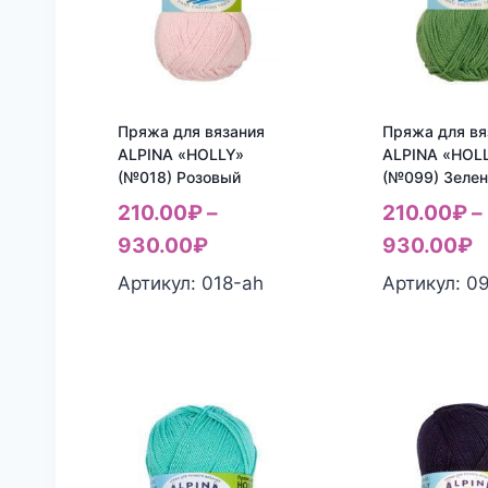
Пряжа для вязания
Пряжа для вя
ALPINA «HOLLY»
ALPINA «HOL
(№018) Розовый
(№099) Зеле
210.00
₽
–
210.00
₽
–
930.00
₽
930.00
₽
Артикул: 018-ah
Артикул: 0