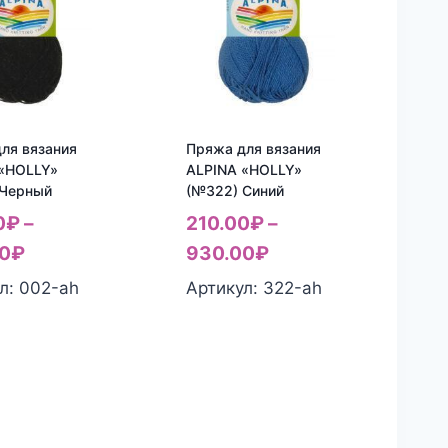
ля вязания
Пряжа для вязания
 «HOLLY»
ALPINA «HOLLY»
 Черный
(№322) Синий
0
₽
–
210.00
₽
–
0
₽
930.00
₽
л: 002-ah
Артикул: 322-ah