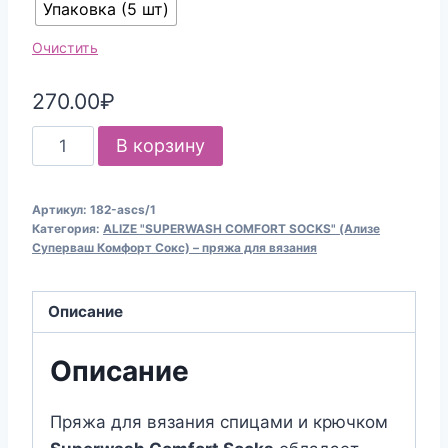
Упаковка (5 шт)
Очистить
270.00
₽
Количество
В корзину
товара
Пряжа
Артикул:
182-ascs/1
для
Категория:
ALIZE "SUPERWASH COMFORT SOCKS" (Ализе
вязания
Суперваш Комфорт Сокс) – пряжа для вязания
ALIZE
SUPERWASH
Описание
COMFORT
SOCKS
Описание
(№182)
Темно-
Пряжа для вязания спицами и крючком
серый