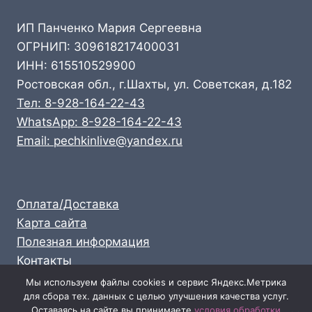
ИП Панченко Мария Сергеевна
ОГРНИП: 309618217400031
ИНН: 615510529900
Ростовская обл., г.Шахты, ул. Советская, д.182
Тел: 8-928-164-22-43
WhatsApp: 8-928-164-22-43
Email: pechkinlive@yandex.ru
Оплата/Доставка
Карта сайта
Полезная информация
Контакты
Личный кабинет
Мы используем файлы cookies и сервис Яндекс.Метрика
для сбора тех. данных с целью улучшения качества услуг.
Опт: 8-928-164-22-43
Оставаясь на сайте вы принимаете
условия обработки