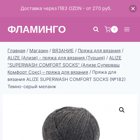
Доставка через ПВЗ OZON - от 270 руб.
Перейти
ФЛАМИНГО
к
0
содержимому
Главная
/
Магазин
/
ВЯЗАНИЕ
/
Пряжа для вязания
/
ALIZE (Ализе) - пряжа для вязания (Турция)
/
ALIZE
"SUPERWASH COMFORT SOCKS" (Ализе Суперваш
Комфорт Сокс) – пряжа для вязания
/
Пряжа для
вязания ALIZE SUPERWASH COMFORT SOCKS (№182)
Темно-серый меланж