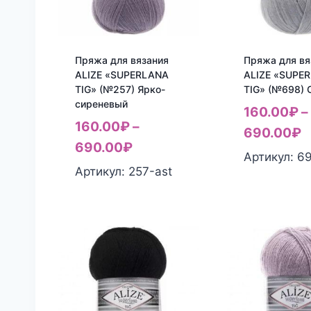
Пряжа для вязания
Пряжа для вя
ALIZE «SUPERLANA
ALIZE «SUPE
TIG» (№257) Ярко-
TIG» (№698) 
сиреневый
160.00
₽
–
160.00
₽
–
690.00
₽
690.00
₽
Артикул: 6
Артикул: 257-ast