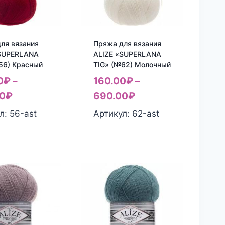
ля вязания
Пряжа для вязания
«SUPERLANA
ALIZE «SUPERLANA
56) Красный
TIG» (№62) Молочный
0
₽
–
160.00
₽
–
0
₽
690.00
₽
л: 56-ast
Артикул: 62-ast