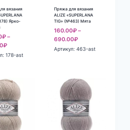
ля вязания
Пряжа для вязания
«SUPERLANA
ALIZE «SUPERLANA
178) Ярко-
TIG» (№463) Мята
й
160.00
₽
–
0
₽
–
690.00
₽
0
₽
Артикул: 463-ast
л: 178-ast