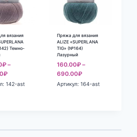
ля вязания
Пряжа для вязания
«SUPERLANA
ALIZE «SUPERLANA
142) Темно-
TIG» (№164)
й
Лазурный
0
₽
–
160.00
₽
–
0
₽
690.00
₽
л: 142-ast
Артикул: 164-ast