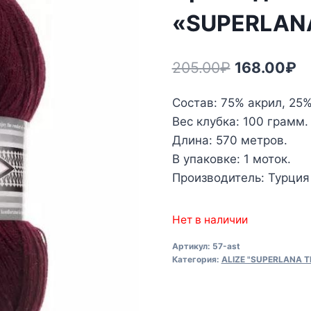
«SUPERLANA
Первонач
Т
205.00
₽
168.00
₽
цена
це
Состав: 75% акрил, 25
составлял
16
Вес клубка: 100 грамм.
205.00₽.
Длина: 570 метров.
В упаковке: 1 моток.
Производитель: Турция
Нет в наличии
Артикул:
57-ast
Категория:
ALIZE "SUPERLANA TI