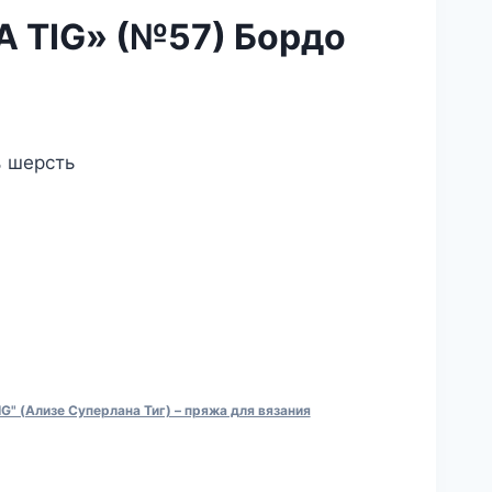
 TIG» (№57) Бордо
альная
екущая
на:
% шерсть
а
8.00₽.
G" (Ализе Суперлана Тиг) – пряжа для вязания