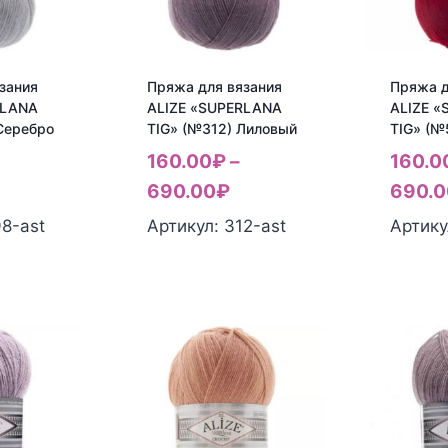
зания
Пряжа для вязания
Пряжа д
RLANA
ALIZE «SUPERLANA
ALIZE 
Серебро
TIG» (№312) Лиловый
TIG» (№
160.00
₽
–
160.0
690.00
₽
690.0
98-ast
Артикул: 312-ast
Артику