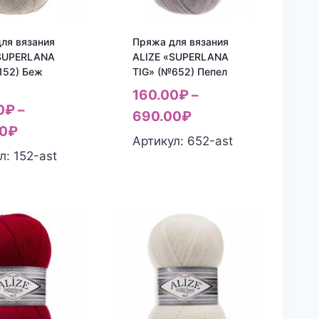
ля вязания
Пряжа для вязания
«SUPERLANA
ALIZE «SUPERLANA
152) Беж
TIG» (№652) Пепел
160.00
₽
–
0
₽
–
690.00
₽
0
₽
Артикул: 652-ast
л: 152-ast