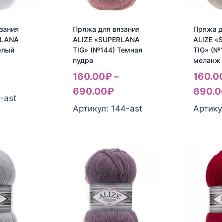
зания
Пряжа для вязания
Пряжа д
RLANA
ALIZE «SUPERLANA
ALIZE 
елый
TIG» (№144) Темная
TIG» (№
пудра
меланж
160.00
₽
–
160.0
690.00
₽
690.0
-ast
Артикул: 144-ast
Артику