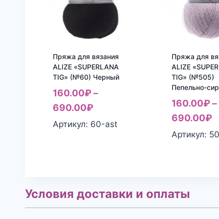
Пряжа для вязания
Пряжа для вя
ALIZE «SUPERLANA
ALIZE «SUPE
TIG» (№60) Черный
TIG» (№505)
Пепельно-си
160.00
₽
–
160.00
₽
–
690.00
₽
690.00
₽
Артикул: 60-ast
Артикул: 5
Условия доставки и оплаты