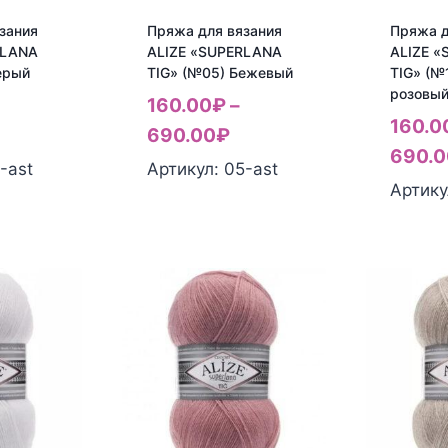
зания
Пряжа для вязания
Пряжа д
RLANA
ALIZE «SUPERLANA
ALIZE 
ерый
TIG» (№05) Бежевый
TIG» (№
розовы
160.00
₽
–
160.0
690.00
₽
690.0
-ast
Артикул: 05-ast
Артику