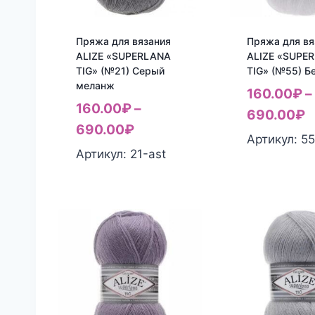
Пряжа для вязания
Пряжа для вя
ALIZE «SUPERLANA
ALIZE «SUPE
TIG» (№21) Серый
TIG» (№55) Б
меланж
160.00
₽
–
160.00
₽
–
690.00
₽
690.00
₽
Артикул: 55
Артикул: 21-ast