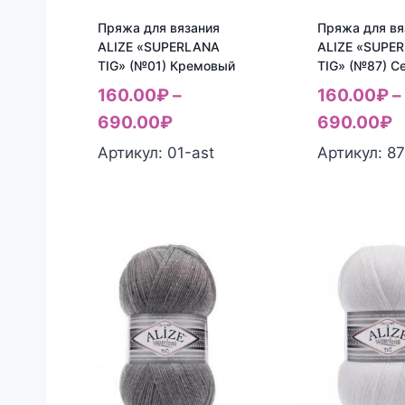
Пряжа для вязания
Пряжа для вя
ALIZE «SUPERLANA
ALIZE «SUPE
TIG» (№01) Кремовый
TIG» (№87) С
160.00
₽
–
160.00
₽
–
690.00
₽
690.00
₽
Артикул: 01-ast
Артикул: 87