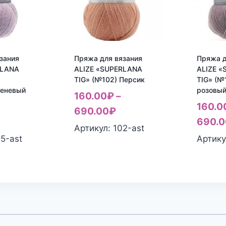
зания
Пряжа для вязания
Пряжа д
RLANA
ALIZE «SUPERLANA
ALIZE 
TIG» (№102) Персик
TIG» (№
реневый
розовы
160.00
₽
–
160.0
690.00
₽
690.0
Артикул: 102-ast
05-ast
Артику