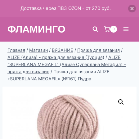
Доставка через ПВЗ OZON - от 270 руб.
Перейти
ФЛАМИНГО
к
0
содержимому
Главная
/
Магазин
/
ВЯЗАНИЕ
/
Пряжа для вязания
/
ALIZE (Ализе) - пряжа для вязания (Турция)
/
ALIZE
"SUPERLANA MEGAFIL" (Ализе Суперлана Мегафил) –
пряжа для вязания
/
Пряжа для вязания ALIZE
«SUPERLANA MEGAFIL» (№161) Пудра