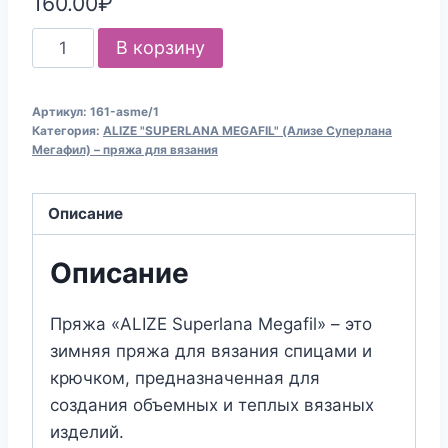
160.00
₽
Количество
В корзину
товара
Пряжа
Артикул:
161-asme/1
для
Категория:
ALIZE "SUPERLANA MEGAFIL" (Ализе Суперлана
вязания
Мегафил) – пряжа для вязания
ALIZE
"SUPERLANA
Описание
MEGAFIL"
(№161)
Описание
Пудра
Пряжа «ALIZE Superlana Megafil» – это
зимняя пряжа для вязания спицами и
крючком, предназначенная для
создания объемных и теплых вязаных
изделий.