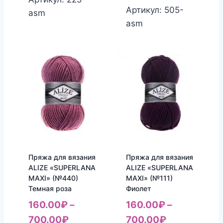
Артикул: 505-
asm
asm
Пряжа для вязания
Пряжа для вязания
ALIZE «SUPERLANA
ALIZE «SUPERLANA
MAXI» (№440)
MAXI» (№111)
Темная роза
Фиолет
160.00
₽
–
160.00
₽
–
700.00
₽
700.00
₽