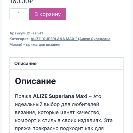
160.00
₽
Количество
В корзину
товара
Пряжа
Артикул:
21-asm/1
для
Категория:
ALIZE “SUPERLANA MAXI” (Ализе Суперлана
вязания
Макси) – пряжа для вязания
ALIZE
"SUPERLANA
Описание
MAXI"
(№21)
Описание
Серый
меланж
Пряжа
ALIZE Superlana Maxi
– это
идеальный выбор для любителей
вязания, которые ценят качество,
комфорт и стиль в своих изделиях. Эта
пряжа прекрасно подходит как для