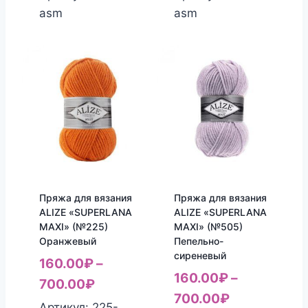
asm
asm
Пряжа для вязания
Пряжа для вязания
ALIZE «SUPERLANA
ALIZE «SUPERLANA
MAXI» (№225)
MAXI» (№505)
Оранжевый
Пепельно-
сиреневый
160.00
₽
–
160.00
₽
–
700.00
₽
700.00
₽
Артикул: 225-