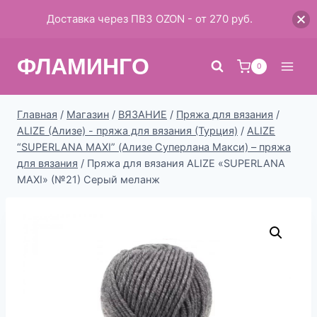
Доставка через ПВЗ OZON - от 270 руб.
Перейти
ФЛАМИНГО
к
0
содержимому
Главная
/
Магазин
/
ВЯЗАНИЕ
/
Пряжа для вязания
/
ALIZE (Ализе) - пряжа для вязания (Турция)
/
ALIZE
“SUPERLANA MAXI” (Ализе Суперлана Макси) – пряжа
для вязания
/
Пряжа для вязания ALIZE «SUPERLANA
MAXI» (№21) Серый меланж