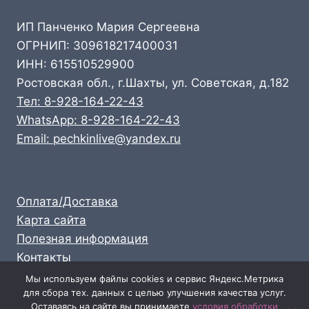
ИП Панченко Мария Сергеевна
ОГРНИП: 309618217400031
ИНН: 615510529900
Ростовская обл., г.Шахты, ул. Советская, д.182
Тел: 8-928-164-22-43
WhatsApp: 8-928-164-22-43
Email: pechkinlive@yandex.ru
Оплата/Доставка
Карта сайта
Полезная информация
Контакты
Личный кабинет
Мы используем файлы cookies и сервис Яндекс.Метрика
для сбора тех. данных с целью улучшения качества услуг.
Опт: 8-928-164-22-43
Оставаясь на сайте вы принимаете
условия обработки