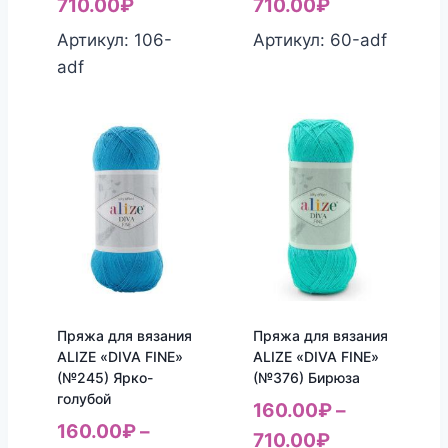
710.00
₽
710.00
₽
Артикул: 106-
Артикул: 60-adf
adf
Пряжа для вязания
Пряжа для вязания
ALIZE «DIVA FINE»
ALIZE «DIVA FINE»
(№245) Ярко-
(№376) Бирюза
голубой
160.00
₽
–
160.00
₽
–
710.00
₽