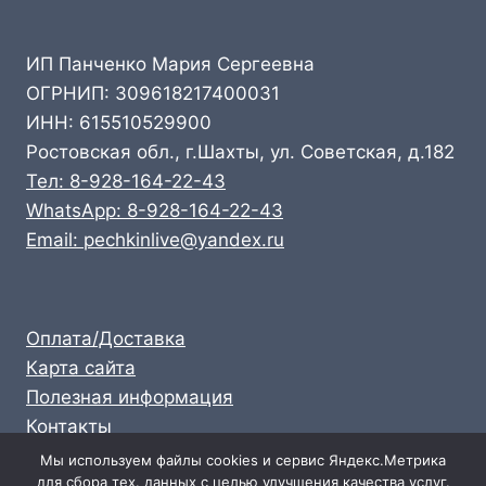
ИП Панченко Мария Сергеевна
ОГРНИП: 309618217400031
ИНН: 615510529900
Ростовская обл., г.Шахты, ул. Советская, д.182
Тел: 8-928-164-22-43
WhatsApp: 8-928-164-22-43
Email: pechkinlive@yandex.ru
Оплата/Доставка
Карта сайта
Полезная информация
Контакты
Личный кабинет
Мы используем файлы cookies и сервис Яндекс.Метрика
для сбора тех. данных с целью улучшения качества услуг.
Опт: 8-928-164-22-43