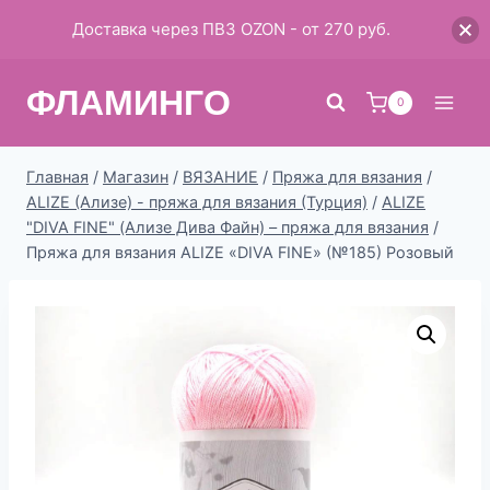
Доставка через ПВЗ OZON - от 270 руб.
Перейти
ФЛАМИНГО
к
0
содержимому
Главная
/
Магазин
/
ВЯЗАНИЕ
/
Пряжа для вязания
/
ALIZE (Ализе) - пряжа для вязания (Турция)
/
ALIZE
"DIVA FINE" (Ализе Дива Файн) – пряжа для вязания
/
Пряжа для вязания ALIZE «DIVA FINE» (№185) Розовый