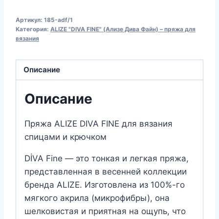
Пряжа
Артикул:
185-adf/1
для
Категория:
ALIZE "DIVA FINE" (Ализе Дива Файн) – пряжа для
вязания
вязания
ALIZE
"DIVA
Описание
FINE"
(№185)
Описание
Розовый
Пряжа ALIZE DIVA FINE для вязания
спицами и крючком
DİVA Fine — это тонкая и легкая пряжа,
представленная в весенней коллекции
бренда ALIZE. Изготовлена из 100%-го
мягкого акрила (микрофибры), она
шелковистая и приятная на ощупь, что