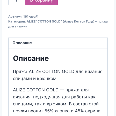
товара
Пряжа
Артикул:
161-acg/1
для
Категория:
ALIZE "COTTON GOLD" (Ализе Коттон Голд) – пряжа
вязания
для вязания
ALIZE
"COTTON
Описание
GOLD"
(№161)
Описание
Пудра
Пряжа ALIZE COTTON GOLD для вязания
спицами и крючком
ALIZE COTTON GOLD — пряжа для
вязания, подходящая для работы как
спицами, так и крючком. В состав этой
пряжи входит 55% хлопка и 45% акрила,