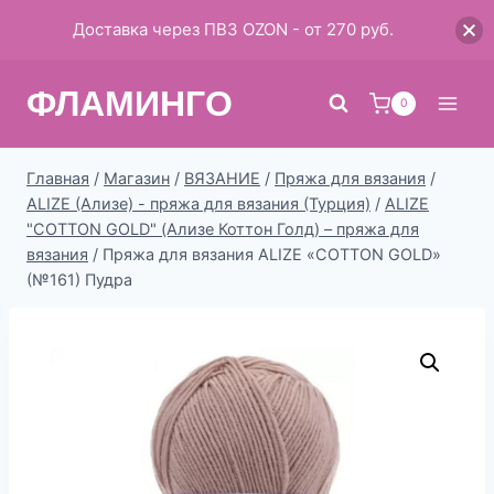
Доставка через ПВЗ OZON - от 270 руб.
Перейти
ФЛАМИНГО
к
0
содержимому
Главная
/
Магазин
/
ВЯЗАНИЕ
/
Пряжа для вязания
/
ALIZE (Ализе) - пряжа для вязания (Турция)
/
ALIZE
"COTTON GOLD" (Ализе Коттон Голд) – пряжа для
вязания
/
Пряжа для вязания ALIZE «COTTON GOLD»
(№161) Пудра