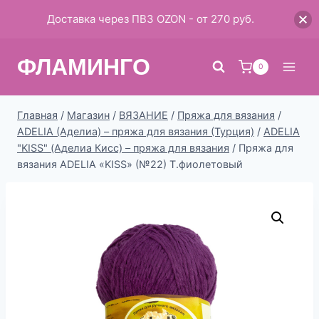
Доставка через ПВЗ OZON - от 270 руб.
Перейти
ФЛАМИНГО
к
0
содержимому
Главная
/
Магазин
/
ВЯЗАНИЕ
/
Пряжа для вязания
/
ADELIA (Аделиа) – пряжа для вязания (Турция)
/
ADELIA
"KISS" (Аделиа Кисс) – пряжа для вязания
/
Пряжа для
вязания ADELIA «KISS» (№22) Т.фиолетовый