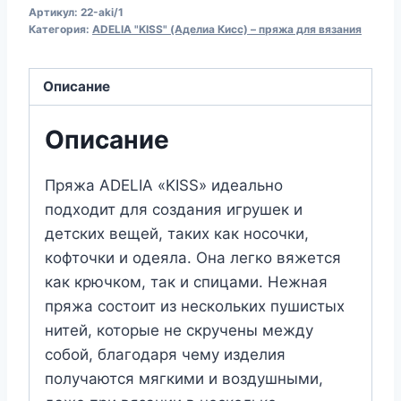
Артикул:
22-aki/1
для
Категория:
ADELIA "KISS" (Аделиа Кисс) – пряжа для вязания
вязания
ADELIA
Описание
"KISS"
(№22)
Описание
Т.фиолетовый
Пряжа ADELIA «KISS» идеально
подходит для создания игрушек и
детских вещей, таких как носочки,
кофточки и одеяла. Она легко вяжется
как крючком, так и спицами. Нежная
пряжа состоит из нескольких пушистых
нитей, которые не скручены между
собой, благодаря чему изделия
получаются мягкими и воздушными,