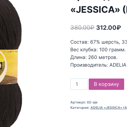
«JESSICA» 
Первонач
Т
380.00
₽
312.00
₽
цена
це
Состав: 67% шерсть, 3
составлял
31
Вес клубка: 100 грамм.
380.00₽.
Длина: 260 метров.
Производитель: ADELIA
Количество
В корзину
товара
Пряжа
Артикул:
02-aje
для
Категория:
ADELIA «JESSICA» (А
вязания
ADELIA