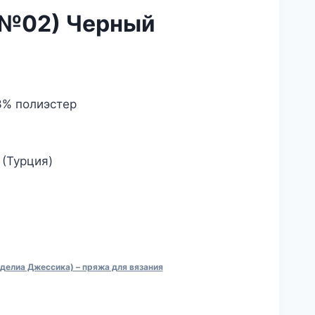
(№02) Черный
альная
екущая
на:
3% полиэстер
а
2.00₽.
 (Турция)
делиа Джессика) – пряжа для вязания