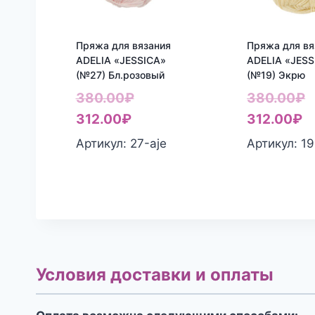
Пряжа для вязания
Пряжа для вя
ADELIA «JESSICA»
ADELIA «JESS
(№27) Бл.розовый
(№19) Экрю
Первоначальная
П
380.00
₽
380.00
₽
Текущая
цена
Т
ц
312.00
₽
312.00
₽
цена:
составляла
ц
с
Артикул: 27-aje
Артикул: 19
312.00₽.
380.00₽.
3
3
Условия доставки и оплаты