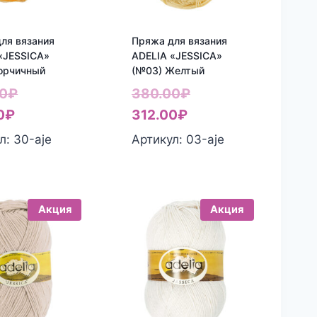
ля вязания
Пряжа для вязания
«JESSICA»
ADELIA «JESSICA»
орчичный
(№03) Желтый
Первоначальная
Первоначальная
0
₽
380.00
₽
Текущая
цена
Текущая
цена
0
₽
312.00
₽
цена:
составляла
цена:
составляла
л: 30-aje
Артикул: 03-aje
312.00₽.
380.00₽.
312.00₽.
380.00₽.
Акция
Акция