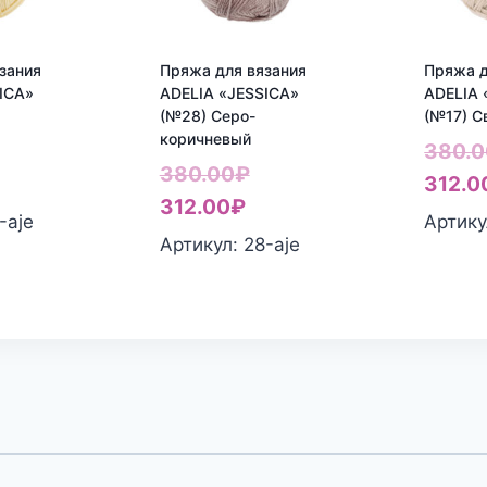
зания
Пряжа для вязания
Пряжа д
ICA»
ADELIA «JESSICA»
ADELIA 
(№28) Серо-
(№17) С
коричневый
ервоначальная
380.0
Первоначальная
380.00
₽
екущая
ена
312.0
Текущая
цена
312.00
₽
ена:
оставляла
-aje
Артику
цена:
составляла
Артикул: 28-aje
12.00₽.
80.00₽.
312.00₽.
380.00₽.