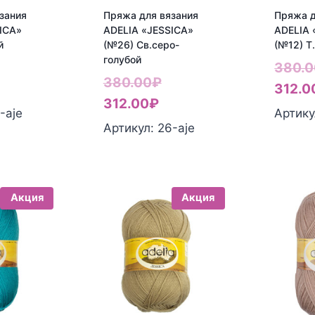
зания
Пряжа для вязания
Пряжа д
ICA»
ADELIA «JESSICA»
ADELIA 
й
(№26) Св.серо-
(№12) Т
голубой
ервоначальная
380.0
Первоначальная
380.00
₽
екущая
ена
312.0
Текущая
цена
312.00
₽
ена:
оставляла
-aje
Артику
цена:
составляла
Артикул: 26-aje
12.00₽.
80.00₽.
312.00₽.
380.00₽.
Акция
Акция