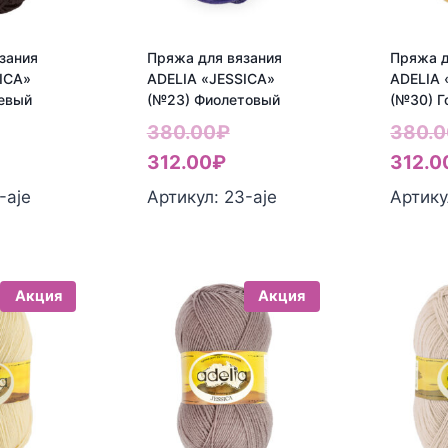
зания
Пряжа для вязания
Пряжа д
ICA»
ADELIA «JESSICA»
ADELIA 
евый
(№23) Фиолетовый
(№30) Г
ервоначальная
Первоначальная
380.00
₽
380.0
екущая
ена
Текущая
цена
312.00
₽
312.0
ена:
оставляла
цена:
составляла
-aje
Артикул: 23-aje
Артику
12.00₽.
80.00₽.
312.00₽.
380.00₽.
Акция
Акция