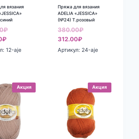
ля вязания
Пряжа для вязания
«JESSICA»
ADELIA «JESSICA»
.синий
(№24) Т.розовый
Первоначальная
Первоначальная
0
₽
380.00
₽
Текущая
цена
Текущая
цена
0
₽
312.00
₽
цена:
составляла
цена:
составляла
л: 12-aje
Артикул: 24-aje
312.00₽.
380.00₽.
312.00₽.
380.00₽.
Акция
Акция