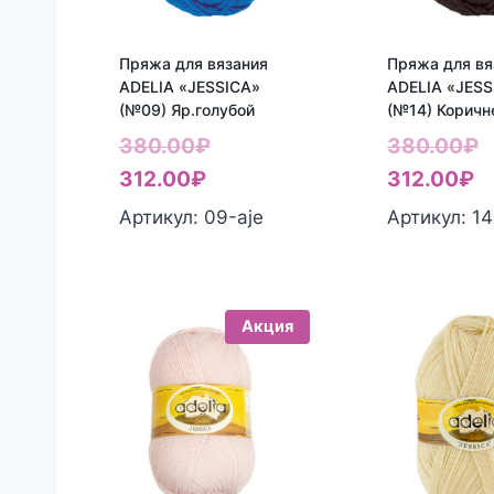
Пряжа для вязания
Пряжа для вя
ADELIA «JESSICA»
ADELIA «JESS
(№09) Яр.голубой
(№14) Коричн
Первоначальная
П
380.00
₽
380.00
₽
Текущая
цена
Т
ц
312.00
₽
312.00
₽
цена:
составляла
ц
с
Артикул: 09-aje
Артикул: 14
312.00₽.
380.00₽.
3
3
Акция