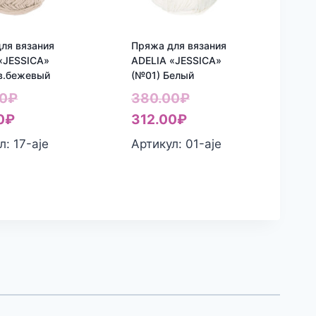
ля вязания
Пряжа для вязания
«JESSICA»
ADELIA «JESSICA»
в.бежевый
(№01) Белый
Первоначальная
Первоначальная
0
₽
380.00
₽
Текущая
цена
Текущая
цена
0
₽
312.00
₽
цена:
составляла
цена:
составляла
л: 17-aje
Артикул: 01-aje
312.00₽.
380.00₽.
312.00₽.
380.00₽.