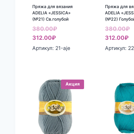
Пряжа для вязания
Пряжа для вя
ADELIA «JESSICA»
ADELIA «JESS
(№21) Св.голубой
(№22) Голубо
Первоначальная
П
380.00
₽
380.00
₽
Текущая
цена
Т
ц
312.00
₽
312.00
₽
цена:
составляла
ц
с
Артикул: 21-aje
Артикул: 22
312.00₽.
380.00₽.
3
3
Акция