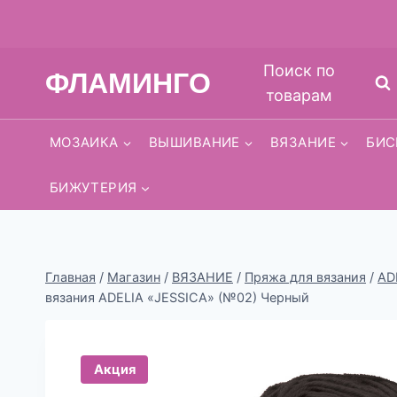
Перейти
Поиск по
ФЛАМИНГО
к
товарам
содержимому
МОЗАИКА
ВЫШИВАНИЕ
ВЯЗАНИЕ
БИС
БИЖУТЕРИЯ
Главная
/
Магазин
/
ВЯЗАНИЕ
/
Пряжа для вязания
/
AD
вязания ADELIA «JESSICA» (№02) Черный
Акция