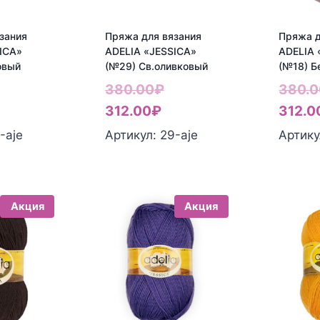
зания
Пряжа для вязания
Пряжа д
ICA»
ADELIA «JESSICA»
ADELIA 
овый
(№29) Св.оливковый
(№18) 
ервоначальная
Первоначальная
380.00
₽
380.0
екущая
ена
Текущая
цена
312.00
₽
312.0
ена:
оставляла
цена:
составляла
-aje
Артикул: 29-aje
Артику
12.00₽.
80.00₽.
312.00₽.
380.00₽.
Акция
Акция