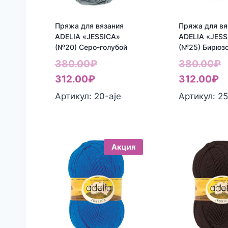
Пряжа для вязания
Пряжа для вя
ADELIA «JESSICA»
ADELIA «JESS
(№20) Серо-голубой
(№25) Бирюз
Первоначальная
П
380.00
₽
380.00
₽
Текущая
цена
Т
ц
312.00
₽
312.00
₽
цена:
составляла
ц
с
Артикул: 20-aje
Артикул: 25
312.00₽.
380.00₽.
3
3
Акция