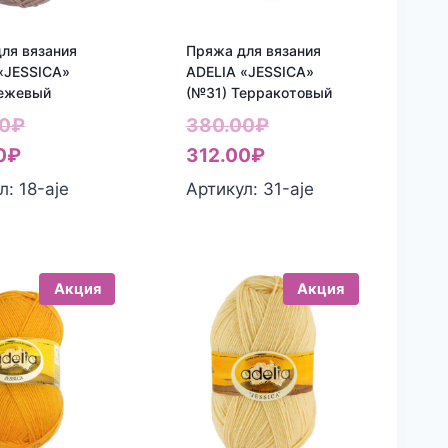
ля вязания
Пряжа для вязания
«JESSICA»
ADELIA «JESSICA»
Бежевый
(№31) Терракотовый
Первоначальная
Первоначальная
0
₽
380.00
₽
Текущая
цена
Текущая
цена
0
₽
312.00
₽
цена:
составляла
цена:
составляла
л: 18-aje
Артикул: 31-aje
312.00₽.
380.00₽.
312.00₽.
380.00₽.
Акция
Акция