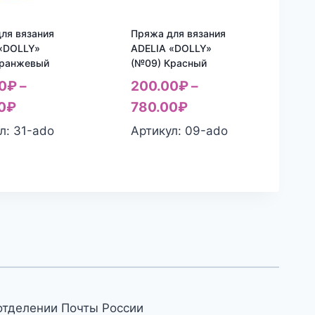
ля вязания
Пряжа для вязания
«DOLLY»
ADELIA «DOLLY»
Оранжевый
(№09) Красный
0
₽
–
200.00
₽
–
0
₽
780.00
₽
л: 31-ado
Артикул: 09-ado
отделении Почты России