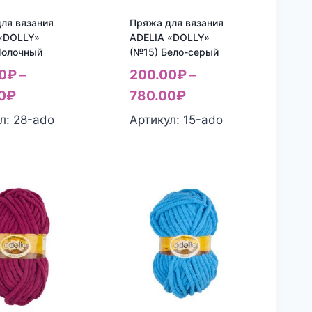
ля вязания
Пряжа для вязания
«DOLLY»
ADELIA «DOLLY»
Молочный
(№15) Бело-серый
0
₽
–
200.00
₽
–
0
₽
780.00
₽
л: 28-ado
Артикул: 15-ado