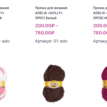
зания
Пряжа для вязания
Пряжа д
LY»
ADELIA «DOLLY»
ADELIA 
й
(№01) Белый
(№28) 
200.00
₽
–
200.0
780.00
₽
780.0
6-ado
Артикул: 01-ado
Артику