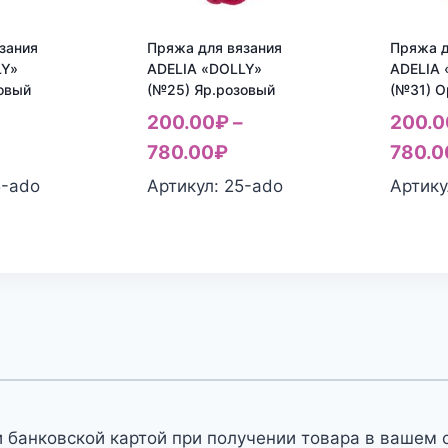
зания
Пряжа для вязания
Пряжа д
LY»
ADELIA «DOLLY»
ADELIA 
овый
(№25) Яр.розовый
(№31) 
200.00
₽
–
200.0
780.00
₽
780.0
5-ado
Артикул: 25-ado
Артику
 банковской картой при получении товара в вашем 