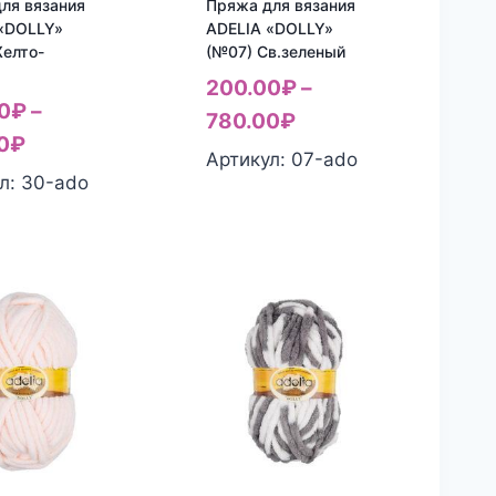
ля вязания
Пряжа для вязания
«DOLLY»
ADELIA «DOLLY»
елто-
(№07) Св.зеленый
й
200.00
₽
–
0
₽
–
780.00
₽
0
₽
Артикул: 07-ado
л: 30-ado