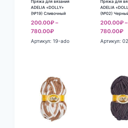
Пряжа для вязания
Пряжа для вя
ADELIA «DOLLY»
ADELIA «DOL
(№19) Сливочный
(№02) Черны
200.00
₽
–
200.00
₽
–
780.00
₽
780.00
₽
Артикул: 19-ado
Артикул: 0