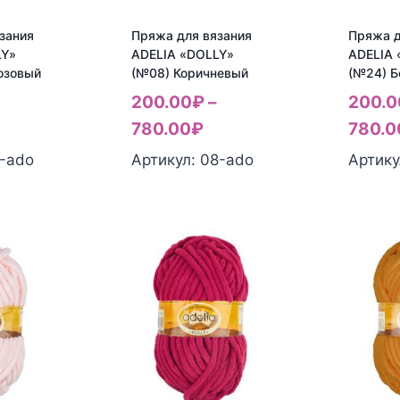
зания
Пряжа для вязания
Пряжа д
LY»
ADELIA «DOLLY»
ADELIA 
озовый
(№08) Коричневый
(№24) 
200.00
₽
–
200.0
780.00
₽
780.0
6-ado
Артикул: 08-ado
Артику