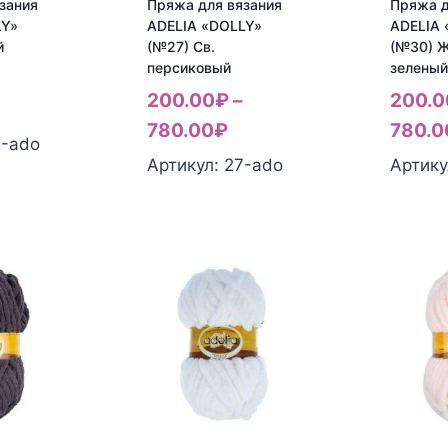
зания
Пряжа для вязания
Пряжа д
LY»
ADELIA «DOLLY»
ADELIA 
й
(№27) Св.
(№30) Ж
персиковый
зелены
200.00
₽
–
200.0
780.00
₽
780.0
2-ado
Артикул: 27-ado
Артику