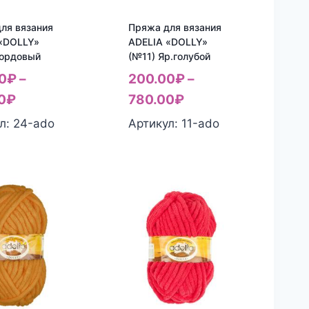
ля вязания
Пряжа для вязания
«DOLLY»
ADELIA «DOLLY»
Бордовый
(№11) Яр.голубой
0
₽
–
200.00
₽
–
0
₽
780.00
₽
л: 24-ado
Артикул: 11-ado