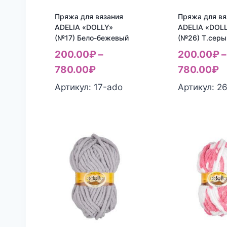
Пряжа для вязания
Пряжа для вя
ADELIA «DOLLY»
ADELIA «DOL
(№17) Бело-бежевый
(№26) Т.серы
200.00
₽
–
200.00
₽
–
780.00
₽
780.00
₽
Артикул: 17-ado
Артикул: 2