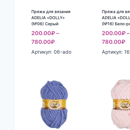
Пряжа для вязания
Пряжа для вя
ADELIA «DOLLY»
ADELIA «DOL
(№06) Серый
(№16) Бело-р
200.00
₽
–
200.00
₽
–
780.00
₽
780.00
₽
Артикул: 06-ado
Артикул: 1