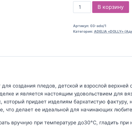
Количество
В корзину
товара
Пряжа
Артикул:
03-ado/1
для
Категория:
ADELIA «DOLLY» (Аде
вязания
ADELIA
"DOLLY"
(№03)
Св.желтый
для создания пледов, детской и взрослой верхней 
тделке и является настоящим удовольствием для вя
, который придает изделиям бархатистую фактуру, 
те, что делает ее идеальной для начинающих любите
рать вручную при температуре до30°C, гладить при 