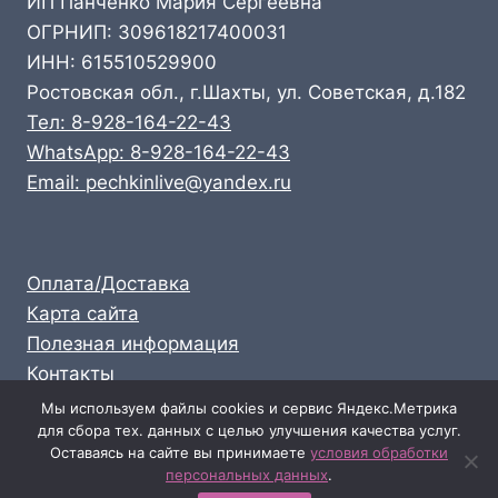
ИП Панченко Мария Сергеевна
ОГРНИП: 309618217400031
ИНН: 615510529900
Ростовская обл., г.Шахты, ул. Советская, д.182
Тел: 8-928-164-22-43
WhatsApp: 8-928-164-22-43
Email: pechkinlive@yandex.ru
Оплата/Доставка
Карта сайта
Полезная информация
Контакты
Личный кабинет
Мы используем файлы cookies и сервис Яндекс.Метрика
для сбора тех. данных с целью улучшения качества услуг.
Опт: 8-928-164-22-43
Оставаясь на сайте вы принимаете
условия обработки
Розница: 8-989-711-58-47
персональных данных
.