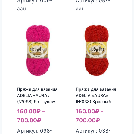
Артикул: 009-
Артикул: 057-
aau
aau
Пряжа для вязания
Пряжа для вязания
ADELIA «AURA»
ADELIA «AURA»
(№098) Яр. фуксия
(№038) Красный
160.00
₽
–
160.00
₽
–
700.00
₽
700.00
₽
Артикул: 098-
Артикул: 038-