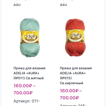
aau
aau
Пряжа для вязания
Пряжа для вязания
ADELIA «AURA»
ADELIA «AURA»
(№011) Св.мятный
(№015)
Св.кирпичный
160.00
₽
–
160.00
₽
–
700.00
₽
700.00
₽
Артикул: 011-
Артикул: 015-