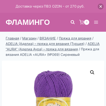
Доставка через ПВЗ OZON - от 270 руб.
Перейти
ФЛАМИНГО
к
0
содержимому
Главная
/
Магазин
/
ВЯЗАНИЕ
/
Пряжа для вязания
/
ADELIA (Аделиа) – пряжа для вязания (Турция)
/
ADELIA
“AURA” (Аделиа Аура) – пряжа для вязания
/
Пряжа для
вязания ADELIA «AURA» (№069) Сиреневый