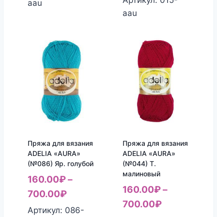
aau
aau
Пряжа для вязания
Пряжа для вязания
ADELIA «AURA»
ADELIA «AURA»
(№086) Яр. голубой
(№044) Т.
малиновый
160.00
₽
–
160.00
₽
–
700.00
₽
700.00
₽
Артикул: 086-