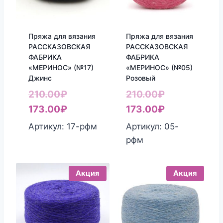
Пряжа для вязания
Пряжа для вязания
РАССКАЗОВСКАЯ
РАССКАЗОВСКАЯ
ФАБРИКА
ФАБРИКА
«МЕРИНОС» (№17)
«МЕРИНОС» (№05)
Джинс
Розовый
Первоначальная
Первоначал
210.00
₽
210.00
₽
цена
Текущая
цена
Текущая
173.00
₽
173.00
₽
составляла
цена:
составляла
цена:
Артикул: 17-рфм
Артикул: 05-
210.00₽.
173.00₽.
210.00₽.
173.00₽.
рфм
Акция
Акция