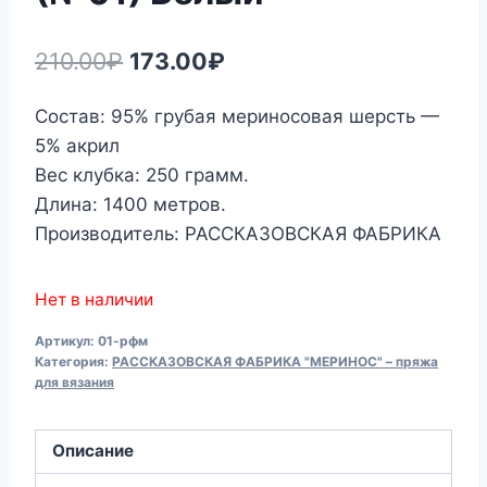
Первоначальная
Текущая
210.00
₽
173.00
₽
цена
цена:
Состав: 95% грубая мериносовая шерсть —
составляла
173.00₽.
5% акрил
210.00₽.
Вес клубка: 250 грамм.
Длина: 1400 метров.
Производитель: РАССКАЗОВСКАЯ ФАБРИКА
Нет в наличии
Артикул:
01-рфм
Категория:
РАССКАЗОВСКАЯ ФАБРИКА "МЕРИНОС" – пряжа
для вязания
Описание