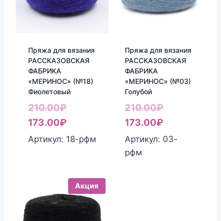
Пряжа для вязания
Пряжа для вязания
РАССКАЗОВСКАЯ
РАССКАЗОВСКАЯ
ФАБРИКА
ФАБРИКА
«МЕРИНОС» (№18)
«МЕРИНОС» (№03)
Фиолетовый
Голубой
Первоначальная
Первоначал
210.00
₽
210.00
₽
цена
Текущая
цена
Текущая
173.00
₽
173.00
₽
составляла
цена:
составляла
цена:
Артикул: 18-рфм
Артикул: 03-
210.00₽.
173.00₽.
210.00₽.
173.00₽.
рфм
Акция