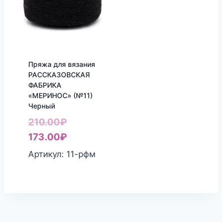
Пряжа для вязания
РАССКАЗОВСКАЯ
ФАБРИКА
«МЕРИНОС» (№11)
Черный
Первоначальная
210.00
₽
цена
Текущая
173.00
₽
составляла
цена:
Артикул: 11-рфм
210.00₽.
173.00₽.