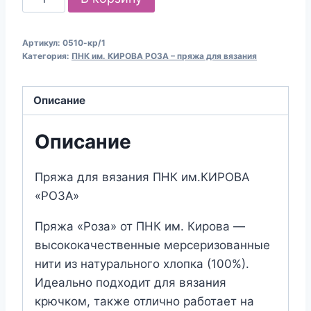
товара
Пряжа
Артикул:
0510-кр/1
для
Категория:
ПНК им. КИРОВА РОЗА – пряжа для вязания
вязания
ПНК
Описание
им.КИРОВА
"РОЗА"
Описание
(№0510)
Шафран
Пряжа для вязания ПНК им.КИРОВА
«РОЗА»
Пряжа «Роза» от ПНК им. Кирова —
высококачественные мерсеризованные
нити из натурального хлопка (100%).
Идеально подходит для вязания
крючком, также отлично работает на