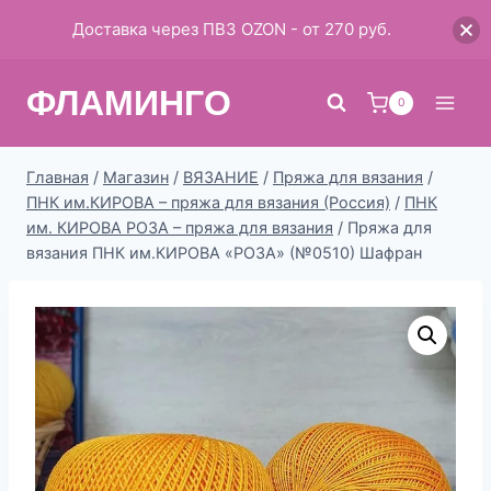
Доставка через ПВЗ OZON - от 270 руб.
Перейти
ФЛАМИНГО
к
0
содержимому
Главная
/
Магазин
/
ВЯЗАНИЕ
/
Пряжа для вязания
/
ПНК им.КИРОВА – пряжа для вязания (Россия)
/
ПНК
им. КИРОВА РОЗА – пряжа для вязания
/
Пряжа для
вязания ПНК им.КИРОВА «РОЗА» (№0510) Шафран