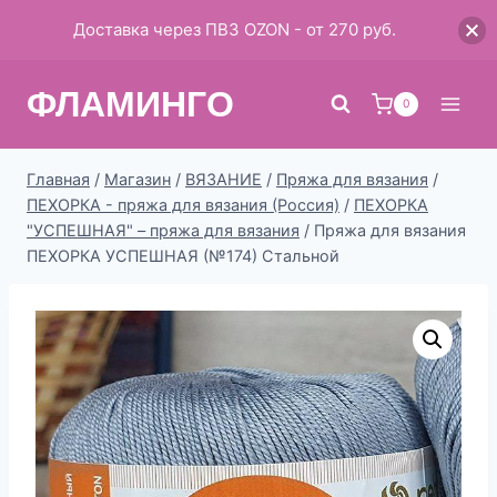
Доставка через ПВЗ OZON - от 270 руб.
Перейти
ФЛАМИНГО
к
0
содержимому
Главная
/
Магазин
/
ВЯЗАНИЕ
/
Пряжа для вязания
/
ПЕХОРКА - пряжа для вязания (Россия)
/
ПЕХОРКА
"УСПЕШНАЯ" – пряжа для вязания
/
Пряжа для вязания
ПЕХОРКА УСПЕШНАЯ (№174) Стальной