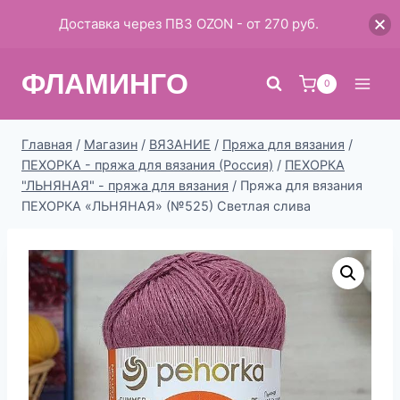
Доставка через ПВЗ OZON - от 270 руб.
Перейти
ФЛАМИНГО
к
0
содержимому
Главная
/
Магазин
/
ВЯЗАНИЕ
/
Пряжа для вязания
/
ПЕХОРКА - пряжа для вязания (Россия)
/
ПЕХОРКА
"ЛЬНЯНАЯ" - пряжа для вязания
/
Пряжа для вязания
ПЕХОРКА «ЛЬНЯНАЯ» (№525) Светлая слива